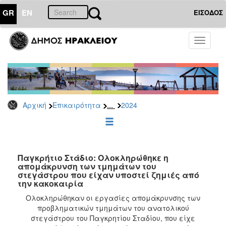
GR
EN
ΕΙΣΟΔΟΣ
ΕΠΙΚΑΙΡΟΤΗΤΑ
Toggle
navigati
Δελτία
Τύπου
Αρχείο
2026
...
Αρχική
Επικαιρότητα
2024
2025
2024
2023
2022
Παγκρήτιο Στάδιο: Ολοκληρώθηκε η
απομάκρυνση των τμημάτων του
2021
στεγάστρου που είχαν υποστεί ζημιές από
την κακοκαιρία
2020
Ολοκληρώθηκαν οι εργασίες απομάκρυνσης των
2019
προβληματικών τμημάτων του ανατολικού
2018
στεγάστρου του Παγκρητίου Σταδίου, που είχε