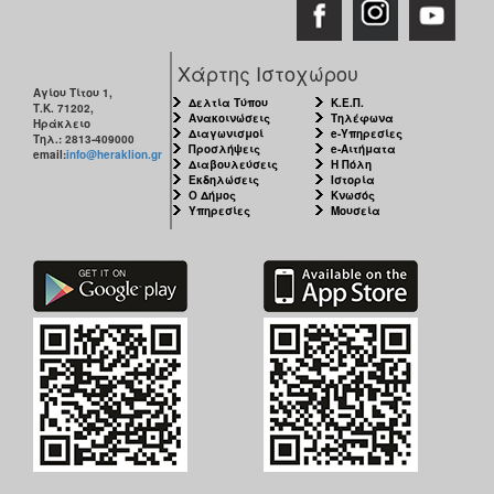
Χάρτης Ιστοχώρου
Αγίου Τίτου 1,
Δελτία Τύπου
Κ.Ε.Π.
Τ.Κ. 71202,
Ανακοινώσεις
Τηλέφωνα
Ηράκλειο
Διαγωνισμοί
e-Υπηρεσίες
Τηλ.: 2813-409000
Προσλήψεις
e-Αιτήματα
email:
info@heraklion.gr
Διαβουλεύσεις
Η Πόλη
Εκδηλώσεις
Ιστορία
Ο Δήμος
Κνωσός
Υπηρεσίες
Μουσεία