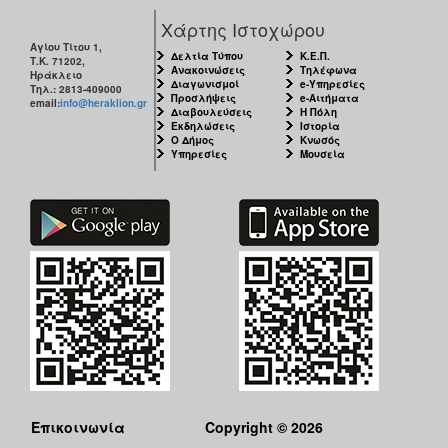
Χάρτης Ιστοχώρου
Αγίου Τίτου 1,
Δελτία Τύπου
Κ.Ε.Π.
Τ.Κ. 71202,
Ανακοινώσεις
Τηλέφωνα
Ηράκλειο
Διαγωνισμοί
e-Υπηρεσίες
Τηλ.: 2813-409000
Προσλήψεις
e-Αιτήματα
email:
info@heraklion.gr
Διαβουλεύσεις
Η Πόλη
Εκδηλώσεις
Ιστορία
Ο Δήμος
Κνωσός
Υπηρεσίες
Μουσεία
Επικοινωνία
Copyright © 2026