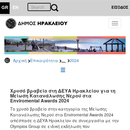
GR
EN
ΕΙΣΟΔΟΣ
ΕΠΙΚΑΙΡΟΤΗΤΑ
Toggle
navigati
Δελτία
Τύπου
Αρχείο
2026
...
Αρχική
Επικαιρότητα
2024
2025
2024
2023
2022
Χρυσό βραβείο στη ΔΕΥΑ Ηρακλείου για τη
Μείωση Κατανάλωσης Νερού στα
2021
Enviromental Awards 2024
2020
Το χρυσό βραβείο στην κατηγορία της Μείωσης
Κατανάλωσης Νερού στα Enviromental Awards 2024
2019
απέσπασε η ΔΕΥΑ Ηρακλείου σε συνεργασία με την
2018
Olympios Group σε ειδική εκδήλωση που