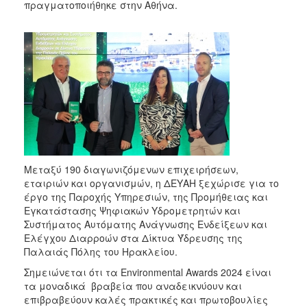
πραγματοποιήθηκε στην Αθήνα.
2017
2016
2015
2013
2012
2011
2010
2006
Μεταξύ 190 διαγωνιζόμενων επιχειρήσεων,
εταιριών και οργανισμών, η ΔΕΥΑΗ ξεχώρισε για το
έργο της Παροχής Υπηρεσιών, της Προμήθειας και
Εγκατάστασης Ψηφιακών Υδρομετρητών και
ΔΗΜΟΤΗΣ
Συστήματος Αυτόματης Ανάγνωσης Ενδείξεων και
Ελέγχου Διαρροών στα Δίκτυα Ύδρευσης της
ΕΠΙΣΚΕΠΤΗΣ
Παλαιάς Πόλης του Ηρακλείου.
Σημειώνεται ότι τα Environmental Αwards 2024 είναι
ΗΡΑΚΛΕΙΟ
τα μοναδικά βραβεία που αναδεικνύουν και
ΓΙΑ...
επιβραβεύουν καλές πρακτικές και πρωτοβουλίες