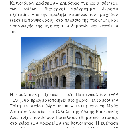
Καινοτόμων Δράσεων – Δημόσιας Υγείας & Ισότητας
2017
των Φύλων, διενεργεί πρόγραμμα δωρεάν
2016
εξέτασης για την πρόληψη καρκίνου του τραχήλου
(τεστ Παπανικολάου), στο πλαίσιο της πρόληψης και
2015
προαγωγής της υγείας των δημοτών και κατοίκων
2013
του.
2012
2011
2010
2006
ΔΗΜΟΤΗΣ
Η προληπτική εξέταση Τεστ Παπανικολάου (PAP
TEST), θα πραγματοποιηθεί στο χωριό Πενταμόδι την
ΕΠΙΣΚΕΠΤΗΣ
Τρίτη 14 Μαΐου (ώρα 09.00 – 14.00) από τη Μαία
Αριστέα Νινιράκη, υπάλληλο της Δ/νσης Κοινωνικής
Ανάπτυξης του Δήμου Ηρακλείου (Δημοτικό Ιατρείο),
ΗΡΑΚΛΕΙΟ
ΓΙΑ...
στο χώρο των γραφείων της Κοινότητας. Η εξέταση