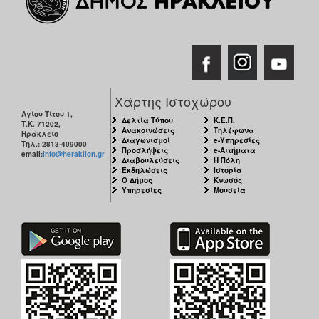
Χάρτης Ιστοχώρου
Αγίου Τίτου 1,
Δελτία Τύπου
Κ.Ε.Π.
Τ.Κ. 71202,
Ανακοινώσεις
Τηλέφωνα
Ηράκλειο
Διαγωνισμοί
e-Υπηρεσίες
Τηλ.: 2813-409000
Προσλήψεις
e-Αιτήματα
email:
info@heraklion.gr
Διαβουλεύσεις
Η Πόλη
Εκδηλώσεις
Ιστορία
Ο Δήμος
Κνωσός
Υπηρεσίες
Μουσεία