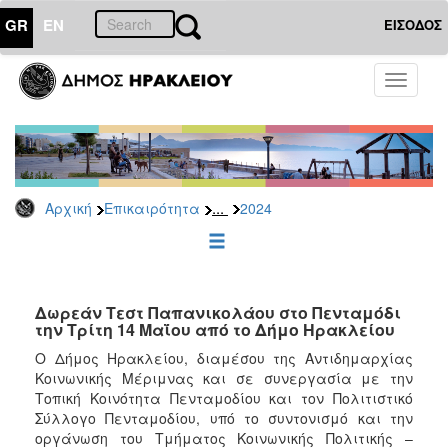
GR
EN
ΕΙΣΟΔΟΣ
ΕΠΙΚΑΙΡΟΤΗΤΑ
Toggle
navigati
Δελτία
Τύπου
Αρχείο
2026
...
Αρχική
Επικαιρότητα
2024
2025
2024
2023
2022
Δωρεάν Τεστ Παπανικολάου στο Πενταμόδι
την Τρίτη 14 Μαΐου από το Δήμο Ηρακλείου
2021
Ο Δήμος Ηρακλείου, διαμέσου της Αντιδημαρχίας
2020
Κοινωνικής Μέριμνας και σε συνεργασία με την
Τοπική Κοινότητα Πενταμοδίου και τον Πολιτιστικό
2019
Σύλλογο Πενταμοδίου, υπό το συντονισμό και την
2018
οργάνωση του Τμήματος Κοινωνικής Πολιτικής –