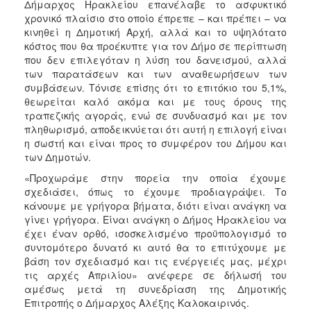
Δήμαρχος Ηρακλείου επανέλαβε το ασφυκτικό
χρονικό πλαίσιο στο οποίο έπρεπε – και πρέπει – να
κινηθεί η Δημοτική Αρχή, αλλά και το υψηλότατο
κόστος που θα προέκυπτε για τον Δήμο σε περίπτωση
που δεν επιλεγόταν η λύση του δανεισμού, αλλά
των παρατάσεων και των αναθεωρήσεων των
συμβάσεων. Τόνισε επίσης ότι το επιτόκιο του 5,1%,
θεωρείται καλό ακόμα και με τους όρους της
τραπεζικής αγοράς, ενώ σε συνδυασμό και με τον
πληθωρισμό, αποδεικνύεται ότι αυτή η επιλογή είναι
η σωστή και είναι προς το συμφέρον του Δήμου και
των Δημοτών.
«Προχωράμε στην πορεία την οποία έχουμε
σχεδιάσει, όπως το έχουμε προδιαγράψει. Το
κάνουμε με γρήγορα βήματα, διότι είναι ανάγκη να
γίνει γρήγορα. Είναι ανάγκη ο Δήμος Ηρακλείου να
έχει έναν ορθό, ισοσκελισμένο προϋπολογισμό το
συντομότερο δυνατό κι αυτό θα το επιτύχουμε με
βάση τον σχεδιασμό και τις ενέργειές μας, μέχρι
τις αρχές Απριλίου» ανέφερε σε δήλωσή του
αμέσως μετά τη συνεδρίαση της Δημοτικής
Επιτροπής ο Δήμαρχος Αλέξης Καλοκαιρινός.