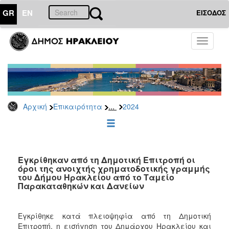
GR
EN
ΕΙΣΟΔΟΣ
ΕΠΙΚΑΙΡΟΤΗΤΑ
Toggle
navigati
Δελτία
Τύπου
Αρχείο
2026
...
Αρχική
Επικαιρότητα
2024
2025
2024
2023
2022
Εγκρίθηκαν από τη Δημοτική Επιτροπή οι
όροι της ανοιχτής χρηματοδοτικής γραμμής
2021
του Δήμου Ηρακλείου από το Ταμείο
Παρακαταθηκών και Δανείων
2020
2019
Εγκρίθηκε κατά πλειοψηφία από τη Δημοτική
2018
Επιτροπή, η εισήγηση του Δημάρχου Ηρακλείου και