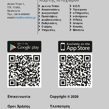
Αγίου Τίτου 1,
Δελτία Τύπου
Κ.Ε.Π.
Τ.Κ. 71202,
Ανακοινώσεις
Τηλέφωνα
Ηράκλειο
Διαγωνισμοί
e-Υπηρεσίες
Τηλ.: 2813-409000
Προσλήψεις
e-Αιτήματα
email:
info@heraklion.gr
Διαβουλεύσεις
Η Πόλη
Εκδηλώσεις
Ιστορία
Ο Δήμος
Κνωσός
Υπηρεσίες
Μουσεία
Επικοινωνία
Copyright © 2026
Όροι Χρήσης
Υλοποίηση