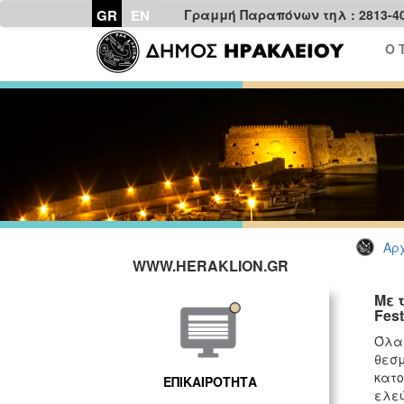
GR
EN
Γραμμή Παραπόνων τηλ : 2813-4
Ο 
Αρχ
WWW.HERAKLION.GR
Με 
Fes
Όλα 
θεσμ
κατο
ΕΠΙΚΑΙΡΟΤΗΤΑ
ελεύ