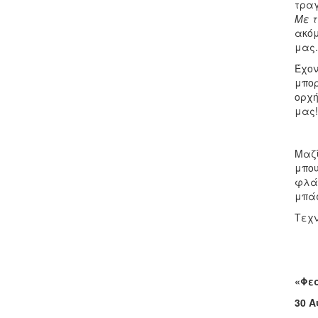
τραγ
Με τ
ακόμ
μας.
Έχον
μπορ
ορχή
μας!
Μαζί
μπου
φλάο
μπάσ
Τεχν
«Φε
30 Α