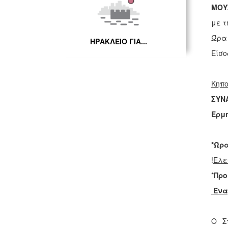
ΜΟΥ
με τ
Ώρα 
ΗΡΑΚΛΕΙΟ ΓΙΑ...
Είσο
Κηπο
ΣΥΝ
Ερμ
*Ώρα
!
Ελε
*
Προ
Ένα
Ο Σ