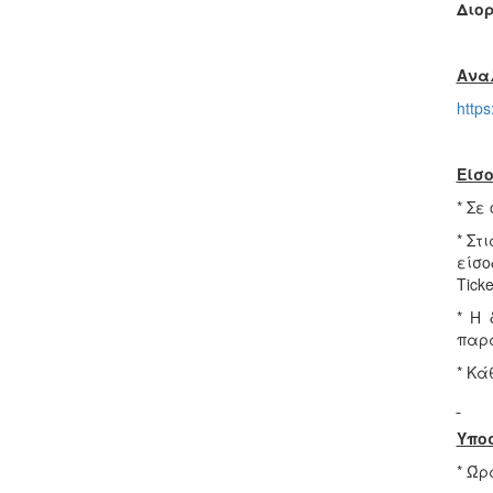
Διο
Ανα
https
Είσο
* Σε
* Στ
είσ
Ticke
* Η 
παρά
* Κά
Υπο
* Ώρ