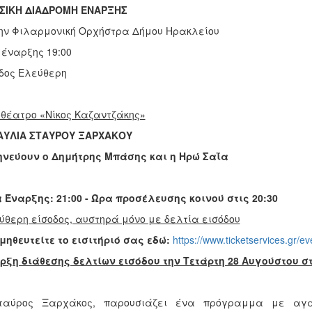
ΣΙΚΗ ΔΙΑΔΡΟΜΗ ΕΝΑΡΞΗΣ
ην Φιλαρμονική Ορχήστρα Δήμου Ηρακλείου
έναρξης 19:00
δος Ελεύθερη
θέατρο «Νίκος Καζαντζάκης»
ΑΥΛΙΑ ΣΤΑΥΡΟΥ ΞΑΡΧΑΚΟΥ
ηνεύουν ο Δημήτρης Μπάσης και η Ηρώ Σαΐα
 Έναρξης: 21:00 -
Ώρα προσέλευσης κοινού στις 20:30
ύθερη είσοδος, αυστηρά μόνο με δελτία εισόδου
μηθευτείτε το εισιτήριό σας εδώ:
https://www.ticketservices.gr/ev
ρξη διάθεσης δελτίων εισόδου την Τετάρτη 28 Αυγούστου στ
ταύρος Ξαρχάκος, παρουσιάζει ένα πρόγραμμα με αγα