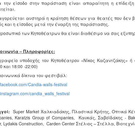
α την είσοδο στην παράσταση είναι απαραίτητη η επίδειξη 
τείται.
αγορεύεται αυστηρά η κράτηση θέσεων για θεατές που δεν 
ς και η είσοδος μετά την έναρξη της παράστασης.
προσωπικό των Κηποθέατρων θα είναι διαθέσιμο να σας εξυπηρ
οινωνία – Πληροφορίες:
γραφείο υποδοχής του Κηποθέατρου «Νίκος Καζαντζάκης» ή 
0 και 18:00 -22:00)
κοινωνικά δίκτυα του φεστιβάλ:
facebook.com/Candia-walls-festival
instagram.com/candia_walls_festival
ηγοί:
Super Market Χαλκιαδάκης, Πλαστικά Κρήτης, Οπτικά Κέν
anies, Karatzis Group of Companies, Καυκάς, Σαβοϊδάκης - Bak
r, Lydakis Construction, Carden Center Στέλιος – Στέλλα, Βιοτεχν