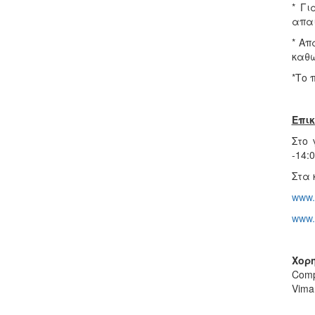
* Γι
απαι
* Απ
καθώ
*Το 
Επικ
Στο 
-14:0
Στα 
www.
www.
Χορ
Comp
Vima