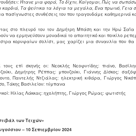
ουδήσει:
Ήτανε μια φορά, Το δίχτυ, Καίγομαι, Πώς να σωπάσ
ι καρδιά, Τα ψεύτικα τα λόγια τα μεγάλα, Ένα πρωινό, Γεια σ
α πασίγνωστες συνθέσεις του που τραγουδάμε καθημερινά και 
τας στο πλευρό του τον Δημήτρη Μπάση και την Ηρώ Σαΐα
ούν να ερμηνεύσουν μοναδικά το απαιτητικό και ποικίλο ρεπερ
στρα κορυφαίων σολίστ, μας χαρίζει μια συναυλία που θα 
 τους επί σκηνής οι: Νεοκλής Νεοφυτίδης: πιάνο, Βασίλ
ζούκι, Δημήτρης Ρέππας: μπουζούκι, Γιάννης Δίσκος: σαξό
υτο, Παντελής Ντζιάλας: ηλεκτρική κιθάρα, Γιώργος Νικόπ
ο, Τάκης Βασιλείου: τύμπανα
ικοί: Ηλίας Λάκκας: ηχολήπτης, Γιώργος Ρώμας: φωτιστής
στιβάλ των Τειχών»
υγούστου – 10 Σεπτεμβρίου 2024