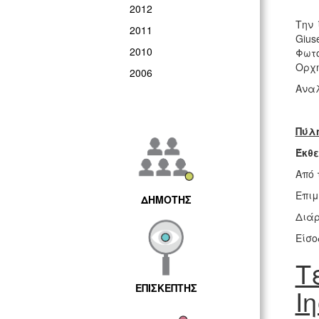
2012
Την 
2011
Giu
2010
Φωτο
Ορχή
2006
Αναλ
Πύλ
Έκθε
Από 
Επιμ
ΔΗΜΟΤΗΣ
Διάρ
Είσο
Τ
ΕΠΙΣΚΕΠΤΗΣ
Ι