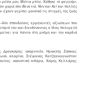
ω μέσα μου, Μάτια μπλε, Χάθηκε το φεγγάρι,
ου χαρά σου Βενετιά, Νυν και Αεί
και πολλές
έχουν γεμίσει μουσική τις στιγμές της ζωής
 –δύο σπουδαίους ερμηνευτές αξιώσεων που
τόριό του–και διευθύνοντας ο ίδιος πολυμελή
μείνει για πάντα στη μνήμη και την καρδιά
ης Δρογκάρης: ακορντεόν, Ηρακλής Ζάκκας:
φωνο, κλαρίνο, Στέφανος Χατζηαναγνώστου:
ουλος: ακουστική κιθάρα, Χάρης Κελλάρης: