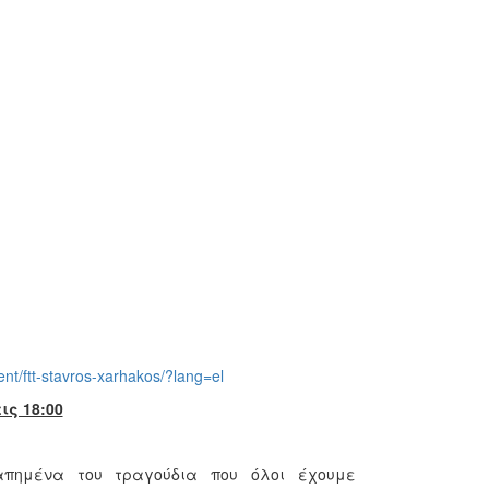
ent/ftt-stavros-xarhakos/?lang=el
ις 18:00
πημένα του τραγούδια που όλοι έχουμε