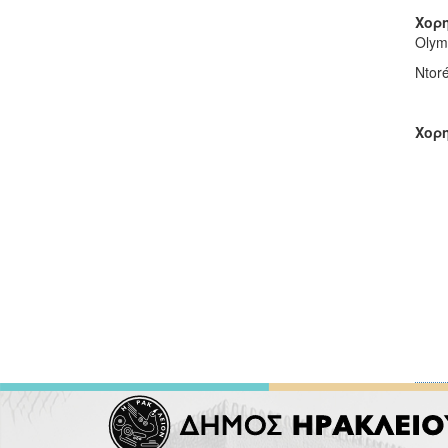
Χορ
Olym
Ntor
Χορ