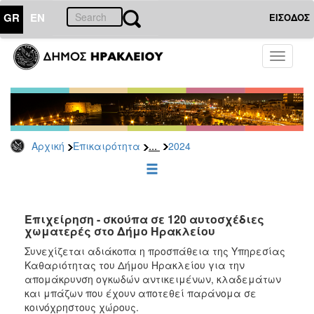
GR
EN
ΕΙΣΟΔΟΣ
ΕΠΙΚΑΙΡΟΤΗΤΑ
Toggle
navigati
Δελτία
Τύπου
Αρχείο
2026
...
Αρχική
Επικαιρότητα
2024
2025
2024
2023
2022
Επιχείρηση - σκούπα σε 120 αυτοσχέδιες
χωματερές στο Δήμο Ηρακλείου
2021
Συνεχίζεται αδιάκοπα η προσπάθεια της Υπηρεσίας
2020
Καθαριότητας του Δήμου Ηρακλείου για την
απομάκρυνση ογκωδών αντικειμένων, κλαδεμάτων
2019
και μπάζων που έχουν αποτεθεί παράνομα σε
2018
κοινόχρηστους χώρους.