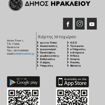
Χάρτης Ιστοχώρου
Αγίου Τίτου 1,
Δελτία Τύπου
Κ.Ε.Π.
Τ.Κ. 71202,
Ανακοινώσεις
Τηλέφωνα
Ηράκλειο
Διαγωνισμοί
e-Υπηρεσίες
Τηλ.: 2813-409000
Προσλήψεις
e-Αιτήματα
email:
info@heraklion.gr
Διαβουλεύσεις
Η Πόλη
Εκδηλώσεις
Ιστορία
Ο Δήμος
Κνωσός
Υπηρεσίες
Μουσεία