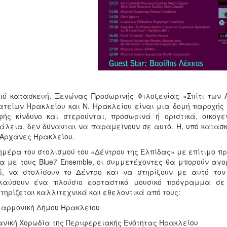
πό κατασκευή, Ξενώνας Προσωρινής Φιλοξενίας «Σπίτι των
τείων Ηρακλείου και Ν. Ηρακλείου είναι μια δομή παροχής 
ής κίνδυνο και στερούνται, προσωρινά ή οριστικά, οικογε
λεια, δεν δύνανται να παραμείνουν σε αυτό. Η, υπό κατασκε
Αρχάνες Ηρακλείου.
ημέρα του στολισμού του «Δέντρου της Ελπίδας» με επίτιμο π
α με τους Blue7 Ensemble, οι συμμετέχοντες θα μπορούν αγ
ώ, να στολίσουν το Δέντρο και να στηρίξουν με αυτό τον
λαύσουν ένα πλούσιο εορταστικό μουσικό πρόγραμμα σε
τηρίζεται καλλιτεχνικά και εθελοντικά από τους:
λαρμονική Δήμου Ηρακλείου
ανική Χορωδία της Περιφερειακής Ενότητας Ηρακλείου