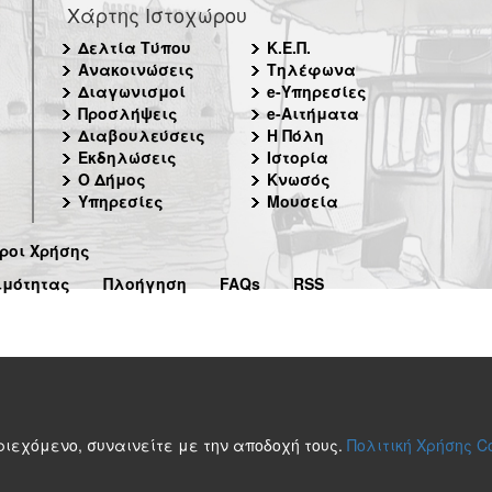
Χάρτης Ιστοχώρου
Δελτία Τύπου
Κ.Ε.Π.
Ανακοινώσεις
Τηλέφωνα
Διαγωνισμοί
e-Υπηρεσίες
Προσλήψεις
e-Αιτήματα
Διαβουλεύσεις
Η Πόλη
Εκδηλώσεις
Ιστορία
Ο Δήμος
Κνωσός
Υπηρεσίες
Μουσεία
ροι Χρήσης
ιμότητας
Πλοήγηση
FAQs
RSS
περιεχόμενο, συναινείτε με την αποδοχή τους.
Πολιτική Χρήσης C