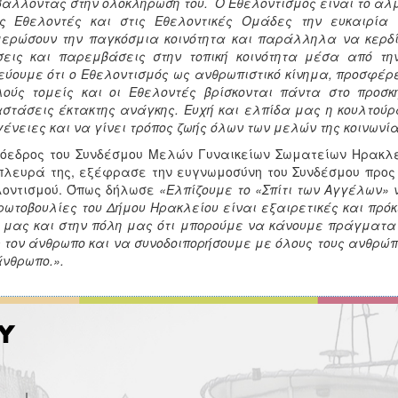
άλλοντας στην ολοκλήρωσή του. Ο Εθελοντισμός είναι το άλμα
υς Εθελοντές και στις Εθελοντικές Ομάδες την ευκαιρία 
ερώσουν την παγκόσμια κοινότητα και παράλληλα να κερδί
εις και παρεμβάσεις στην τοπική κοινότητα μέσα από την
εύουμε ότι ο Εθελοντισμός ως ανθρωπιστικό κίνημα, προσφέρ
ούς τομείς και οι Εθελοντές βρίσκονται πάντα στο προσ
στάσεις έκτακτης ανάγκης. Ευχή και ελπίδα μας η κουλτούρ
γένειες και να γίνει τρόπος ζωής όλων των μελών της κοινωνία
όεδρος του Συνδέσμου Μελών Γυναικείων Σωματείων Ηρακλε
πλευρά της, εξέφρασε την ευγνωμοσύνη του Συνδέσμου προς 
λοντισμού. Όπως δήλωσε
«Ελπίζουμε το «Σπίτι των Αγγέλων» 
ρωτοβουλίες του Δήμου Ηρακλείου είναι εξαιρετικές και πρόκ
 μας και στην πόλη μας ότι μπορούμε να κάνουμε πράγματα 
 τον άνθρωπο και να συνοδοιπορήσουμε με όλους τους ανθρώπ
νθρωπο.».