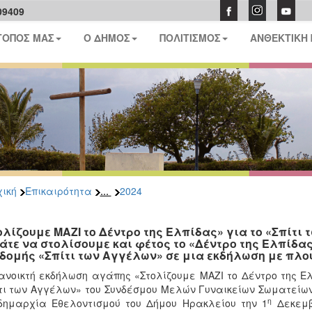
09409
ΤΟΠΟΣ ΜΑΣ
Ο ΔΗΜΟΣ
ΠΟΛΙΤΙΣΜΟΣ
ΑΝΘΕΚΤΙΚΗ
...
ική
Επικαιρότητα
2024
ολίζουμε ΜΑΖΙ το Δέντρο της Ελπίδας» για το «Σπίτι
λάτε να στολίσουμε και φέτος το «Δέντρο της Ελπίδας
 δομής «Σπίτι των Αγγέλων» σε μια εκδήλωση με πλ
ανοικτή εκδήλωση αγάπης «Στολίζουμε ΜΑΖΙ το Δέντρο της Ε
τι των Αγγέλων» του Συνδέσμου Μελών Γυναικείων Σωματείων
η
δημαρχία Εθελοντισμού του Δήμου Ηρακλείου την 1
Δεκεμβρ