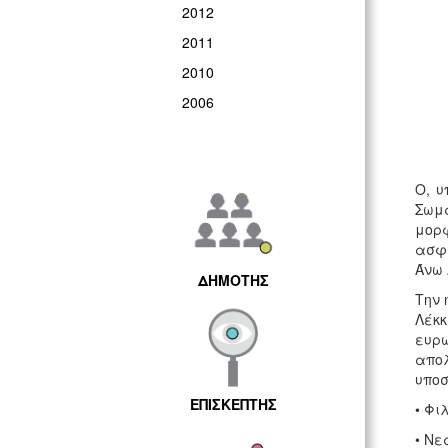
2012
2011
2010
2006
Ο, υ
Σωμα
μορφ
ασφά
Άνω 
ΔΗΜΟΤΗΣ
Την 
Λέκκ
ευρ
απο
υποσ
ΕΠΙΣΚΕΠΤΗΣ
• Φι
• Νε