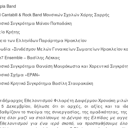
opia Band
ci Cantabili & Rock Band Μουσικών Σχολών Χάρης Σαρρής
υσικό Συγκρότημα Μάνου Παπαδάκη
είο Κρήτης
κειο των Ελληνίδων Παράρτημα Ηρακλείου
ρωδία «Συνδέσμου Μελών Γυναικείων Σωματείων Ηρακλείου κα
ue7 Ensemble – Βασίλης Λέκκας
υσικό Συγκρότημα Θανάση Μαυρόκωστα και Χορευτικό Συγκρό
υσικό Σχήμα «ΕΡΑΝ»
υσικό Κρητικό Συγκρότημα Βασίλη Σταυρακάκη
τιδήμαρχος Εθελοντισμού Φιλαρέτη Δαφέρμου-Χρονάκη μιλών
 5 Δεκεμβρίου, δήλωσε ότι οι αρχές, οι αξίες και τα ιδ
αθμίζουν το πνεύμα της συνεργασίας, της ομαδικότητας, της
τε όλοι μαζί να στολίσουμε το Δέντρο της Ελπίδας με αγγελ
Εθελοντισμού για ένα ιερό σκοπό, να προσπαθήσουμε όλο