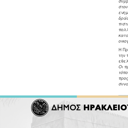
συμβ
στο
ενημ
δράσ
πιστ
πολλ
κατα
οικο
Η Πρ
την 
εθε
Οι π
τόπο
προς
συνά