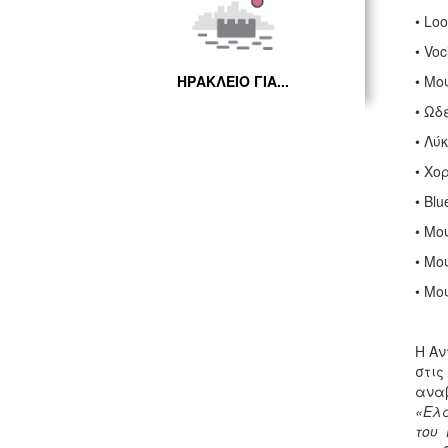
• Lo
• Vo
ΗΡΑΚΛΕΙΟ ΓΙΑ...
• Μο
• Ωδ
• Λύ
• Χο
• Bl
• Μο
• Μο
• Μο
Η Αν
στις
αναβ
«Ελά
του 