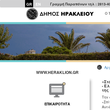
GR
EN
Γραμμή Παραπόνων τηλ : 2813-4
Ο 
Αρχ
WWW.HERAKLION.GR
«Στ
- Ε
της
Την 
«Σπί
ΕΠΙΚΑΙΡΟΤΗΤΑ
Αντι