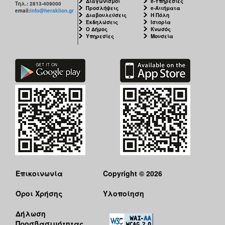
Διαγωνισμοί
e-Υπηρεσίες
Τηλ.: 2813-409000
Προσλήψεις
e-Αιτήματα
email:
info@heraklion.gr
Διαβουλεύσεις
Η Πόλη
Εκδηλώσεις
Ιστορία
Ο Δήμος
Κνωσός
Υπηρεσίες
Μουσεία
Επικοινωνία
Copyright © 2026
Όροι Χρήσης
Υλοποίηση
Δήλωση
Προσβασιμότητας