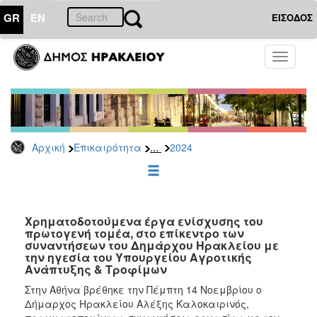
GR
EN
ΕΙΣΟΔΟΣ
ΕΠΙΚΑΙΡΟΤΗΤΑ
Toggle
navigati
Δελτία
Τύπου
Αρχείο
2026
...
Αρχική
Επικαιρότητα
2024
2025
2024
2023
2022
Χρηματοδοτούμενα έργα ενίσχυσης του
πρωτογενή τομέα, στο επίκεντρο των
2021
συναντήσεων του Δημάρχου Ηρακλείου με
την ηγεσία του Υπουργείου Αγροτικής
2020
Ανάπτυξης & Τροφίμων
2019
Στην Αθήνα βρέθηκε την Πέμπτη 14 Νοεμβρίου ο
Δήμαρχος Ηρακλείου Αλέξης Καλοκαιρινός,
2018