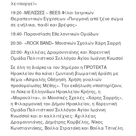
λειτουργεί»
19:20 -ΜΕΛΙΣΣΕΣ – BEES Φίλοι Ιατρικών
Θεραπευτικών Εγχύσεων «Πνιγμονή από ξένο σώμα
σε ενήλικα, παιδί και βρέφος»
19:40- Παρουσίαση Εθελοντικών Ομάδων
20:30- «ROCK BAND» Μουσικών Σχολών Χάρη Σαρρή
22:00- Αχιλλέας Δραμουντάνης και Χορευτική
Ομάδα Πολιτιστικού Συλλόγου Αγίου Ιωάννη Κνωσού
Σε όλη τη διάρκεια του 3ημέρου η ΠΡΟΤΕΚΤΑ
Ηρακλείου θα κάνει ζωντανή βιωματική δράση με
θέμα «Ασφαλής Οδήγηση. Χρήση γυαλιών
προσομοίωσης Μέθης». Την εκδήλωση υποστηρίζουν,
το Λύκειο Ελληνίδων Ηρακλείου Κρήτης, η
«Μαρουλίτα», οι Μουσικές Σχολές «Χάρης Σαρρής»,
η Φιλαρμονική του Δήμου Ηρακλείου, η Χορευτική
Ομάδα Πολιτιστικού Συλλόγου Αγίου Ιωάννη
Κνωσσού και οι καλλιτέχνες: Αχιλλέας
Δραμουντάνης, Δημήτρης Καρβέλης, Νίκος
Κωνσταντάκης, Βούλα Στρατάκη και Βούλα Τσινέλη.