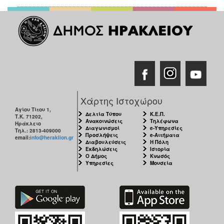
Χάρτης Ιστοχώρου
Αγίου Τίτου 1,
Δελτία Τύπου
Κ.Ε.Π.
Τ.Κ. 71202,
Ανακοινώσεις
Τηλέφωνα
Ηράκλειο
Διαγωνισμοί
e-Υπηρεσίες
Τηλ.: 2813-409000
Προσλήψεις
e-Αιτήματα
email:
info@heraklion.gr
Διαβουλεύσεις
Η Πόλη
Εκδηλώσεις
Ιστορία
Ο Δήμος
Κνωσός
Υπηρεσίες
Μουσεία