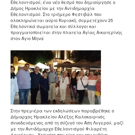
Εθελοντισμού, ένα νέο θεσμό που δημιούργησε ο
2017
Δήμος Ηρακλείου με την Αντιδημαρχία
2016
Εθελοντισμού. Στο τριήμερο Φεστιβάλ που
ολοκληρώνεται αύριο Κυριακή, συμμετέχουν 25
2015
Εθελοντικά σωματεία και σύλλογοι και
2013
πραγματοποιείται στην πλατεία Αγίας Αικατερίνης
στον Άγιο Μηνά
2012
2011
2010
2006
ΔΗΜΟΤΗΣ
ΕΠΙΣΚΕΠΤΗΣ
Στην πρεμιέρα των εκδηλώσεων παραβρέθηκε ο
Δήμαρχος Ηρακλείου Αλέξης Καλοκαιρινός
συνοδευόμενος από τη σύζυγό του Άση Λυγερού, μαζί
ΗΡΑΚΛΕΙΟ
ΓΙΑ...
με την Αντιδήμαρχο Εθελοντισμού Φιλαρέτη
Δαφέρμου - Χρονάκη που είχε και την ευθύνη