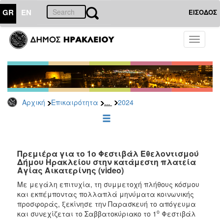
GR
EN
ΕΙΣΟΔΟΣ
ΕΠΙΚΑΙΡΟΤΗΤΑ
Toggle
navigati
Δελτία
Τύπου
Αρχείο
2026
...
Αρχική
Επικαιρότητα
2024
2025
2024
2023
2022
Πρεμιέρα για το 1ο Φεστιβάλ Εθελοντισμού
Δήμου Ηρακλείου στην κατάμεστη πλατεία
2021
Αγίας Αικατερίνης (video)
2020
Με μεγάλη επιτυχία, τη συμμετοχή πλήθους κόσμου
και εκπέμποντας πολλαπλά μηνύματα κοινωνικής
2019
προσφοράς, ξεκίνησε την Παρασκευή το απόγευμα
2018
ο
και συνεχίζεται το Σαββατοκύριακο το 1
Φεστιβάλ