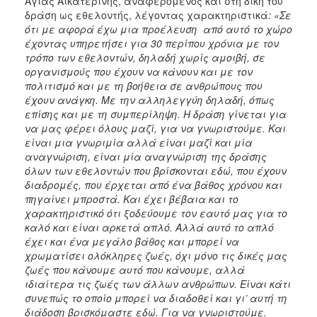
Αγίας Αικατερίνης, αναφερόμενος και στη δική του
δράση ως εθελοντής, λέγοντας χαρακτηριστικά
:
«Σε
ότι με αφορά έχω μια προέλευση από αυτό το χώρο
έχοντας υπηρετήσει για 30 περίπου χρόνια με τον
τρόπο των εθελοντών, δηλαδή χωρίς αμοιβή, σε
οργανισμούς που έχουν να κάνουν και με τον
πολιτισμό και με τη βοήθεια σε ανθρώπους που
έχουν ανάγκη. Με την αλληλεγγύη δηλαδή, όπως
επίσης και με τη συμπερίληψη. Η δράση γίνεται για
να μας φέρει όλους μαζί, για να γνωριστούμε. Και
είναι μια γνωριμία αλλά είναι μαζί και μία
αναγνώριση, είναι μία αναγνώριση της δράσης
όλων των εθελοντών που βρίσκονται εδώ, που έχουν
διαδρομές, που έρχεται από ένα βάθος χρόνου και
πηγαίνει μπροστά. Και έχει βέβαια και το
χαρακτηριστικό ότι ξοδεύουμε τον εαυτό μας για το
καλό και είναι αρκετά απλό. Αλλά αυτό το απλό
έχει και ένα μεγάλο βάθος και μπορεί να
χρωματίσει ολόκληρες ζωές, όχι μόνο τις δικές μας
ζωές που κάνουμε αυτό που κάνουμε, αλλά
ιδιαίτερα τις ζωές των άλλων ανθρώπων. Είναι κάτι
συνεπώς το οποίο μπορεί να διαδοθεί και γι’ αυτή τη
διάδοση βρισκόμαστε εδώ. Για να γνωριστούμε.