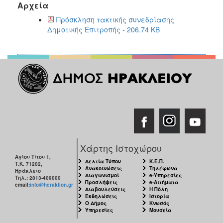
Αρχεία
2017
Πρόσκληση τακτικής συνεδρίασης
2016
Δημοτικής Επιτροπής - 206.74 KB
2015
2013
2012
2011
2010
2006
Χάρτης Ιστοχώρου
Αγίου Τίτου 1,
ΔΗΜΟΤΗΣ
Δελτία Τύπου
Κ.Ε.Π.
Τ.Κ. 71202,
Ανακοινώσεις
Τηλέφωνα
Ηράκλειο
Διαγωνισμοί
e-Υπηρεσίες
Τηλ.: 2813-409000
ΕΠΙΣΚΕΠΤΗΣ
Προσλήψεις
e-Αιτήματα
email:
info@heraklion.gr
Διαβουλεύσεις
Η Πόλη
Εκδηλώσεις
Ιστορία
ΗΡΑΚΛΕΙΟ
Ο Δήμος
Κνωσός
Υπηρεσίες
Μουσεία
ΓΙΑ...