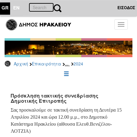
GR
EN
ΕΙΣΟΔΟΣ
ΕΠΙΚΑΙΡΟΤΗΤΑ
Toggle
navigati
Δελτία
Τύπου
Αρχείο
2026
...
Αρχική
Επικαιρότητα
2024
2025
2024
2023
2022
Πρόσκληση τακτικής συνεδρίασης
Δημοτικής Επιτροπής
2021
Σας προσκαλούμε σε τακτική συνεδρίαση τη Δευτέρα 15
2020
Απριλίου 2024 και ώρα 12.00 μ.μ., στο Δημοτικό
2019
Κατάστημα Ηρακλείου (αίθουσα Ελευθ.Βενιζέλου-
ΛΟΤΖΙΑ)
2018