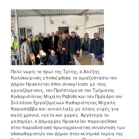
2017
2016
2015
2013
2012
2011
2010
2006
Πολύ νωρίς το πρωί της Τρίτης, ο Αλέξης
Καλοκαιρινός επισκέφθηκε το αμαξοστάσιο του
Δήμου Ηρακλείου όπου συνομίλησε με τους
εργαζόμενους, τον Προϊστάμενο του Τμήματος
Καθαριότητας Μιχάλη Ροβύθη και τον Πρόεδρο του
ΔΗΜΟΤΗΣ
Συλλόγου Εργαζομένων Καθαριότητας Μιχάλη
Καρασάββα και αντάλλαξε με όλους ευχές για
ΕΠΙΣΚΕΠΤΗΣ
καλή χρονιά, υγεία και χαρές. Αργότερα το
μεσημέρι, ο Δήμαρχος Ηρακλείου παρευρέθηκε
στην παραδοσιακή πρωτοχρονιάτικη συνάντηση των
ΗΡΑΚΛΕΙΟ
ΓΙΑ...
οδοκαθαριστών του Δήμου στον κεντρικό τομέα της