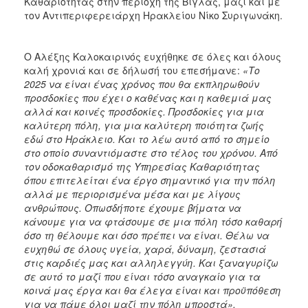
Καθαριότητας στην περιοχή της Βίγλας, μαζί και με
τον Αντιπεριφερειάρχη Ηρακλείου Νίκο Συριγωνάκη.
Ο Αλέξης Καλοκαιρινός ευχήθηκε σε όλες και όλους
καλή χρονιά και σε δήλωσή του επεσήμανε:
«Το
2025 να είναι ένας χρόνος που θα εκπληρωθούν
προσδοκίες που έχει ο καθένας και η καθεμιά μας
αλλά και κοινές προσδοκίες. Προσδοκίες για μια
καλύτερη πόλη, για μια καλύτερη ποιότητα ζωής
εδώ στο Ηράκλειο. Και το λέω αυτό από το σημείο
στο οποίο συναντιόμαστε στο τέλος του χρόνου. Από
τον οδοκαθαρισμό της Υπηρεσίας Καθαριότητας
όπου επιτελείται ένα έργο σημαντικό για την πόλη
αλλά με περιορισμένα μέσα και με λίγους
ανθρώπους. Οπωσδήποτε έχουμε βήματα να
κάνουμε για να φτάσουμε σε μια πόλη τόσο καθαρή
όσο τη θέλουμε και όσο πρέπει να είναι. Θέλω να
ευχηθώ σε όλους υγεία, χαρά, δύναμη, ζεστασιά
στις καρδιές μας και αλληλεγγύη. Και ξαναγυρίζω
σε αυτό το μαζί που είναι τόσο αναγκαίο για τα
κοινά μας έργα και θα έλεγα είναι και προϋπόθεση
για να πάμε όλοι μαζί την πόλη μπροστά».