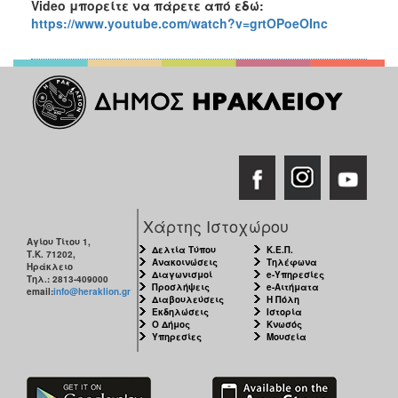
Video μπορείτε να πάρετε από εδώ:
https
://
www
.
youtube
.
com
/
watch
?
v
=
grtOPoeOInc
Χάρτης Ιστοχώρου
Αγίου Τίτου 1,
Δελτία Τύπου
Κ.Ε.Π.
Τ.Κ. 71202,
Ανακοινώσεις
Τηλέφωνα
Ηράκλειο
Διαγωνισμοί
e-Υπηρεσίες
Τηλ.: 2813-409000
Προσλήψεις
e-Αιτήματα
email:
info@heraklion.gr
Διαβουλεύσεις
Η Πόλη
Εκδηλώσεις
Ιστορία
Ο Δήμος
Κνωσός
Υπηρεσίες
Μουσεία