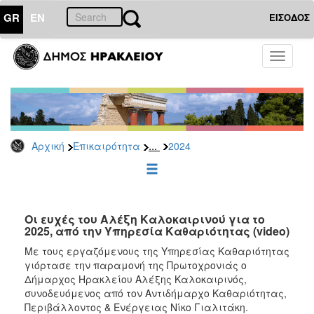
GR
EN
ΕΙΣΟΔΟΣ
ΕΠΙΚΑΙΡΟΤΗΤΑ
Toggle
navigati
Δελτία
Τύπου
Αρχείο
2026
...
Αρχική
Επικαιρότητα
2024
2025
2024
2023
2022
Οι ευχές του Αλέξη Καλοκαιρινού για το
2025, από την Υπηρεσία Καθαριότητας (video)
2021
Με τους εργαζόμενους της Υπηρεσίας Καθαριότητας
2020
γιόρτασε την παραμονή της Πρωτοχρονιάς ο
Δήμαρχος Ηρακλείου Αλέξης Καλοκαιρινός,
2019
συνοδευόμενος από τον Αντιδήμαρχο Καθαριότητας,
2018
Περιβάλλοντος & Ενέργειας Νίκο Γιαλιτάκη.