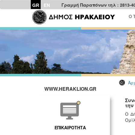
GR
EN
Γραμμή Παραπόνων τηλ : 2813-4
Ο 
Αρχ
WWW.HERAKLION.GR
Συν
την
Ο Δή
Ομίλ
ΕΠΙΚΑΙΡΟΤΗΤΑ