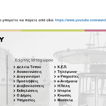
o
μπορείτε να πάρετε από εδώ:
https://www.youtube.com/wat
Χάρτης Ιστοχώρου
Δελτία Τύπου
Κ.Ε.Π.
Ανακοινώσεις
Τηλέφωνα
Διαγωνισμοί
e-Υπηρεσίες
Προσλήψεις
e-Αιτήματα
Διαβουλεύσεις
Η Πόλη
Εκδηλώσεις
Ιστορία
Ο Δήμος
Κνωσός
Υπηρεσίες
Μουσεία