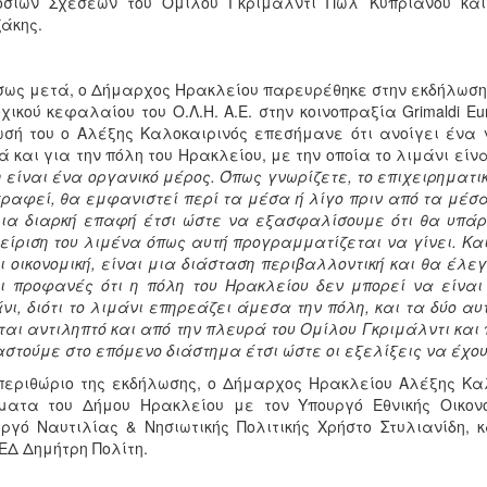
οσίων Σχέσεων του Ομίλου Γκριμάλντι Πωλ Κυπριανού και 
άκης.
ως μετά, ο Δήμαρχος Ηρακλείου παρευρέθηκε στην εκδήλωση 
χικού κεφαλαίου του Ο.Λ.Η. Α.Ε. στην κοινοπραξία Grimaldi Eu
σή του ο Αλέξης Καλοκαιρινός επεσήμανε ότι ανοίγει ένα 
 και για την πόλη του Ηρακλείου, με την οποία το λιμάνι εί
 είναι ένα οργανικό μέρος. Όπως γνωρίζετε, το επιχειρηματι
ραφεί, θα εμφανιστεί περί τα μέσα ή λίγο πριν από τα μέσα
ια διαρκή επαφή έτσι ώστε να εξασφαλίσουμε ότι θα υπάρξ
είριση του λιμένα όπως αυτή προγραμματίζεται να γίνει. Κα
ι οικονομική, είναι μια διάσταση περιβαλλοντική και θα έλεγ
ι προφανές ότι η πόλη του Ηρακλείου δεν μπορεί να είναι
νι, διότι το λιμάνι επηρεάζει άμεσα την πόλη, και τα δύο α
ται αντιληπτό και από την πλευρά του Ομίλου Γκριμάλντι και
στούμε στο επόμενο διάστημα έτσι ώστε οι εξελίξεις να έχουν
περιθώριο της εκδήλωσης, ο Δήμαρχος Ηρακλείου Αλέξης Καλ
ματα του Δήμου Ηρακλείου με τον Υπουργό Εθνικής Οικον
ργό Ναυτιλίας & Νησιωτικής Πολιτικής Χρήστο Στυλιανίδη, 
ΕΔ Δημήτρη Πολίτη.