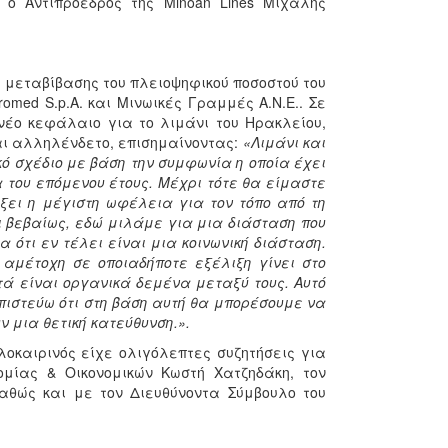
ο Αντιπρόεδρος της Minoan Lines Μιχάλης
μεταβίβασης του πλειοψηφικού ποσοστού του
romed S.p.A. και Μινωικές Γραμμές Α.Ν.Ε.. Σε
νέο κεφάλαιο για το λιμάνι του Ηρακλείου,
ναι αλληλένδετο, επισημαίνοντας:
«Λιμάνι και
κό σχέδιο με βάση την συμφωνία η οποία έχει
 του επόμενου έτους. Μέχρι τότε θα είμαστε
ει η μέγιστη ωφέλεια για τον τόπο από τη
ι βεβαίως, εδώ μιλάμε για μια διάσταση που
α ότι εν τέλει είναι μια κοινωνική διάσταση.
 αμέτοχη σε οποιαδήποτε εξέλιξη γίνει στο
υτά είναι οργανικά δεμένα μεταξύ τους. Αυτό
 πιστεύω ότι στη βάση αυτή θα μπορέσουμε να
 μια θετική κατεύθυνση.».
οκαιρινός είχε ολιγόλεπτες συζητήσεις για
ομίας & Οικονομικών Κωστή Χατζηδάκη, τον
καθώς και με τον Διευθύνοντα Σύμβουλο του