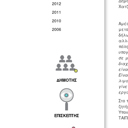
Δημ
2012
Χατζ
2011
2010
Αμέσ
2006
μετο
δήλω
αλλά
πόλη
υπογ
σε μ
διαχ
είνα
Είνα
ΔΗΜΟΤΗΣ
λιμά
γίνε
εργα
Στο 
ζητή
Υπου
ΕΠΙΣΚΕΠΤΗΣ
ΤΑΙΠ