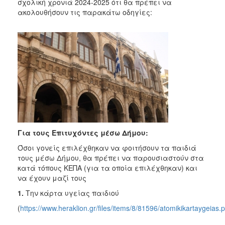
σχολική χρονιά 2024-2025 ότι θα πρέπει να
2017
ακολουθήσουν τις παρακάτω οδηγίες:
2016
2015
2013
2012
2011
2010
2006
Για τους Επιτυχόντες μέσω Δήμου:
Όσοι γονείς επιλέχθηκαν να φοιτήσουν τα παιδιά
τους μέσω Δήμου, θα πρέπει να παρουσιαστούν στα
ΔΗΜΟΤΗΣ
κατά τόπους ΚΕΠΑ (για τα οποία επιλέχθηκαν) και
να έχουν μαζί τους
ΕΠΙΣΚΕΠΤΗΣ
1.
Την κάρτα υγείας παιδιού
ΗΡΑΚΛΕΙΟ
(
https://www.heraklion.gr/files/items/8/81596/atomikikartaygeias.p
ΓΙΑ...