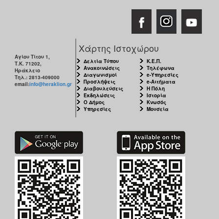
Χάρτης Ιστοχώρου
Αγίου Τίτου 1,
Δελτία Τύπου
Κ.Ε.Π.
Τ.Κ. 71202,
Ανακοινώσεις
Τηλέφωνα
Ηράκλειο
Διαγωνισμοί
e-Υπηρεσίες
Τηλ.: 2813-409000
Προσλήψεις
e-Αιτήματα
email:
info@heraklion.gr
Διαβουλεύσεις
Η Πόλη
Εκδηλώσεις
Ιστορία
Ο Δήμος
Κνωσός
Υπηρεσίες
Μουσεία