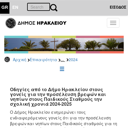
GR
EN
ΕΙΣΟΔΟΣ
ΕΠΙΚΑΙΡΟΤΗΤΑ
Toggle
navigati
Δελτία
Τύπου
Αρχείο
2026
...
Αρχική
Επικαιρότητα
2024
2025
2024
2023
2022
Οδηγίες από το Δήμο Ηρακλείου στους
γονείς για την προσέλευση βρεφών και
2021
νηπίων στους Παιδικούς Σταθμούς την
σχολική χρονιά 2024-2025
2020
Ο Δήμος Ηρακλείου ενημερώνει τους
2019
ενδιαφερόμενους γονείς ότι για την προσέλευση
2018
βρεφών και νηπίων στους Παιδικούς σταθμούς για τη