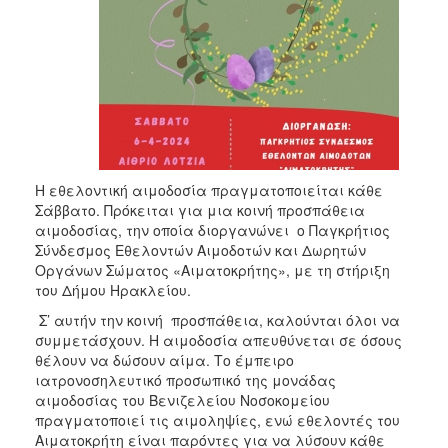
2017
2016
2015
2013
2012
2011
Η εθελοντική αιμοδοσία πραγματοποιείται κάθε
2010
Σάββατο. Πρόκειται για μια κοινή προσπάθεια
2006
αιμοδοσίας, την οποία διοργανώνει ο Παγκρήτιος
Σύνδεσμος Εθελοντών Αιμοδοτών και Δωρητών
Οργάνων Σώματος «Αιματοκρήτης», με τη στήριξη
του Δήμου Ηρακλείου.
Σ’ αυτήν την κοινή προσπάθεια, καλούνται όλοι να
ΔΗΜΟΤΗΣ
συμμετάσχουν. Η αιμοδοσία απευθύνεται σε όσους
θέλουν να δώσουν αίμα. Το έμπειρο
ΕΠΙΣΚΕΠΤΗΣ
ιατρονοσηλευτικό προσωπικό της μονάδας
αιμοδοσίας του Βενιζελείου Νοσοκομείου
ΗΡΑΚΛΕΙΟ
πραγματοποιεί τις αιμοληψίες, ενώ εθελοντές του
ΓΙΑ...
Αιματοκρήτη είναι παρόντες για να λύσουν κάθε