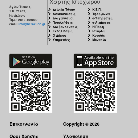
Χάρτης Ιστοχώρου
Αγίου Τίτου 1,
Δελτία Τύπου
Κ.Ε.Π.
Τ.Κ. 71202,
Ανακοινώσεις
Τηλέφωνα
Ηράκλειο
Διαγωνισμοί
e-Υπηρεσίες
Τηλ.: 2813-409000
Προσλήψεις
e-Αιτήματα
email:
info@heraklion.gr
Διαβουλεύσεις
Η Πόλη
Εκδηλώσεις
Ιστορία
Ο Δήμος
Κνωσός
Υπηρεσίες
Μουσεία
Επικοινωνία
Copyright © 2026
Όροι Χρήσης
Υλοποίηση