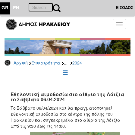
GR
EN
ΕΙΣΟΔΟΣ
ΕΠΙΚΑΙΡΟΤΗΤΑ
Toggle
navigati
Δελτία
Τύπου
Αρχείο
2026
...
Αρχική
Επικαιρότητα
2024
2025
2024
2023
2022
Εθελοντική αιμοδοσία στο αίθριο της Λότζια
το Σάββατο 06.04.2024
2021
Το Σάββατο 06/04/2024 και θα πραγματοποιηθεί
2020
εθελοντική αιμοδοσία στο κέντρο της πόλης του
Ηρακλείου και συγκεκριμένα στο αίθριο της Λότζια
2019
από τις 9:30 έως τις 14:00.
2018