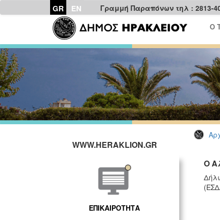
GR
EN
Γραμμή Παραπόνων τηλ : 2813-4
Ο 
Αρχ
WWW.HERAKLION.GR
Ο Α
Δήλω
(ΕΣΔ
ΕΠΙΚΑΙΡΟΤΗΤΑ