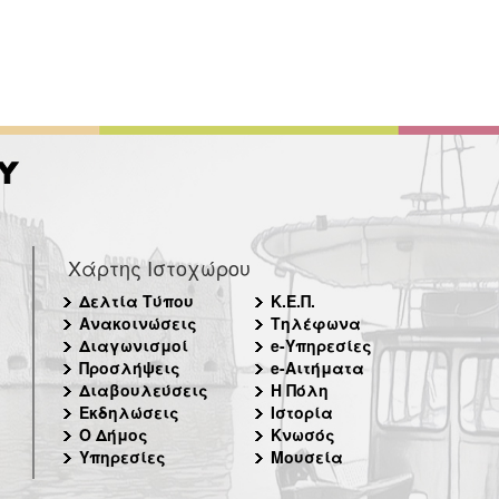
Χάρτης Ιστοχώρου
Δελτία Τύπου
Κ.Ε.Π.
Ανακοινώσεις
Τηλέφωνα
Διαγωνισμοί
e-Υπηρεσίες
Προσλήψεις
e-Αιτήματα
Διαβουλεύσεις
Η Πόλη
Εκδηλώσεις
Ιστορία
Ο Δήμος
Κνωσός
Υπηρεσίες
Μουσεία