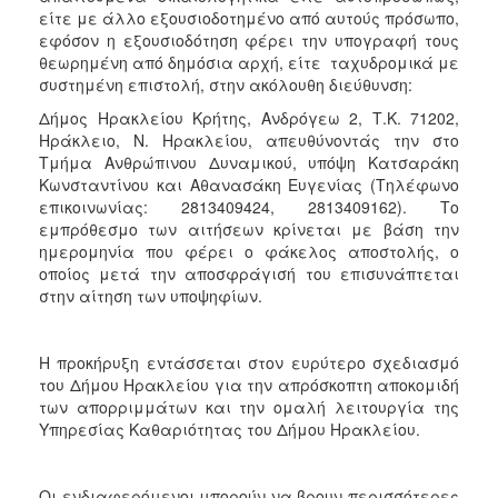
είτε με άλλο εξουσιοδοτημένο από αυτούς πρόσωπο,
εφόσον η εξουσιοδότηση φέρει την υπογραφή τους
θεωρημένη από δημόσια αρχή, είτε ταχυδρομικά με
συστημένη επιστολή, στην ακόλουθη διεύθυνση:
Δήμος Ηρακλείου Κρήτης, Ανδρόγεω 2, Τ.Κ. 71202,
Ηράκλειο, Ν. Ηρακλείου, απευθύνοντάς την στο
Τμήμα Ανθρώπινου Δυναμικού, υπόψη Κατσαράκη
Κωνσταντίνου και Αθανασάκη Ευγενίας (Τηλέφωνο
επικοινωνίας: 2813409424, 2813409162). Το
εμπρόθεσμο των αιτήσεων κρίνεται με βάση την
ημερομηνία που φέρει ο φάκελος αποστολής, ο
οποίος μετά την αποσφράγισή του επισυνάπτεται
στην αίτηση των υποψηφίων.
Η προκήρυξη εντάσσεται στον ευρύτερο σχεδιασμό
του Δήμου Ηρακλείου για την απρόσκοπτη αποκομιδή
των απορριμμάτων και την ομαλή λειτουργία της
Υπηρεσίας Καθαριότητας του Δήμου Ηρακλείου.
Οι ενδιαφερόμενοι μπορούν να βρουν περισσότερες