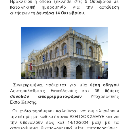
Ηρακλείου η οποία ξεκίνησε στις 5 Οκτωβρίου με
2017
καταληκτική ημερομηνία για την κατάθεση
2016
αιτήσεων τη
Δευτέρα 14 Οκτωβρίου
.
2015
2013
2012
2011
2010
2006
Συγκεκριμένα, πρόκειται για μία
θέση
οδηγού
Δευτεροβάθμιας Εκπαίδευσης και 35
θέσεις
ΔΗΜΟΤΗΣ
συνοδών απορριμματοφόρων
Υποχρεωτικής
Εκπαίδευσης.
ΕΠΙΣΚΕΠΤΗΣ
Οι ενδιαφερόμενοι καλούνται να συμπληρώσουν
την αίτηση με κωδικό έντυπο ΑΣΕΠ ΣΟΧ 2ΔΕ/ΥΕ και να
ΗΡΑΚΛΕΙΟ
την υποβάλουν έως και 14/10/2024 μαζί με τα
ΓΙΑ...
απαιτούμενα δικαιολογητικά είτε αυτοπροσώπως,