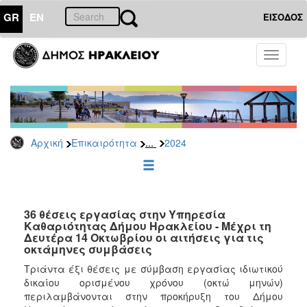
GR
EN
ΕΙΣΟΔΟΣ
ΕΠΙΚΑΙΡΟΤΗΤΑ
Toggle
navigati
Δελτία
Τύπου
Αρχείο
2026
...
Αρχική
Επικαιρότητα
2024
2025
2024
2023
2022
36 θέσεις εργασίας στην Υπηρεσία
Καθαριότητας Δήμου Ηρακλείου - Μέχρι τη
2021
Δευτέρα 14 Οκτωβρίου οι αιτήσεις για τις
οκτάμηνες συμβάσεις
2020
Τριάντα έξι θέσεις με σύμβαση εργασίας ιδιωτικού
2019
δικαίου ορισμένου χρόνου (οκτώ μηνών)
2018
περιλαμβάνονται στην προκήρυξη του Δήμου