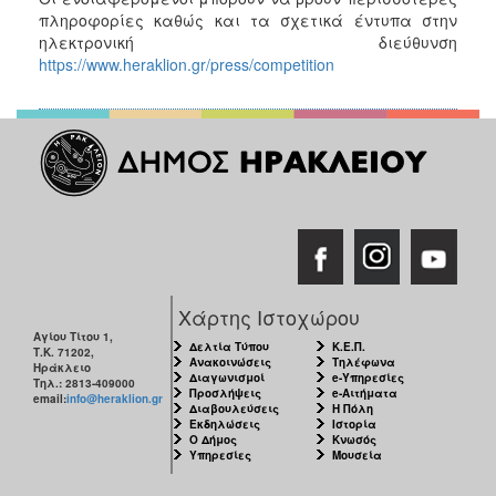
πληροφορίες καθώς και τα σχετικά έντυπα στην
ηλεκτρονική διεύθυνση
https://www.heraklion.gr/press/competition
Χάρτης Ιστοχώρου
Αγίου Τίτου 1,
Δελτία Τύπου
Κ.Ε.Π.
Τ.Κ. 71202,
Ανακοινώσεις
Τηλέφωνα
Ηράκλειο
Διαγωνισμοί
e-Υπηρεσίες
Τηλ.: 2813-409000
Προσλήψεις
e-Αιτήματα
email:
info@heraklion.gr
Διαβουλεύσεις
Η Πόλη
Εκδηλώσεις
Ιστορία
Ο Δήμος
Κνωσός
Υπηρεσίες
Μουσεία