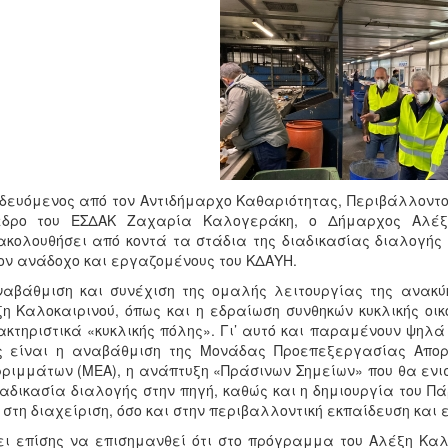
δευόμενος από τον Αντιδήμαρχο Καθαριότητας, Περιβάλλοντος
εδρο του ΕΣΔΑΚ Ζαχαρία Καλογεράκη, ο Δήμαρχος Αλέξη
κολουθήσει από κοντά τα στάδια της διαδικασίας διαλογής
ον ανάδοχο και εργαζομένους του ΚΔΑΥΗ.
αβάθμιση και συνέχιση της ομαλής λειτουργίας της ανακύ
η Καλοκαιρινού, όπως και η εδραίωση συνθηκών κυκλικής οι
κτηριστικά «κυκλικής πόλης». Γι’ αυτό και παραμένουν ψηλά
ς είναι η αναβάθμιση της Μονάδας Προεπεξεργασίας Απο
ριμμάτων (ΜΕΑ), η ανάπτυξη «Πράσινων Σημείων» που θα εν
ιαδικασία διαλογής στην πηγή, καθώς και η δημιουργία του Π
 στη διαχείριση, όσο και στην περιβαλλοντική εκπαίδευση και
ει επίσης να επισημανθεί ότι στο πρόγραμμα του Αλέξη Καλο