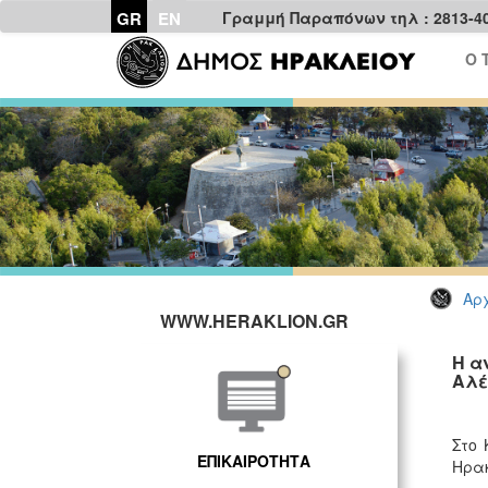
GR
EN
Γραμμή Παραπόνων τηλ : 2813-4
Ο 
Αρχ
WWW.HERAKLION.GR
Η α
Αλέ
Στο 
ΕΠΙΚΑΙΡΟΤΗΤΑ
Ηρακ