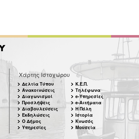
Χάρτης Ιστοχώρου
Δελτία Τύπου
Κ.Ε.Π.
Ανακοινώσεις
Τηλέφωνα
Διαγωνισμοί
e-Υπηρεσίες
Προσλήψεις
e-Αιτήματα
Διαβουλεύσεις
Η Πόλη
Εκδηλώσεις
Ιστορία
Ο Δήμος
Κνωσός
Υπηρεσίες
Μουσεία