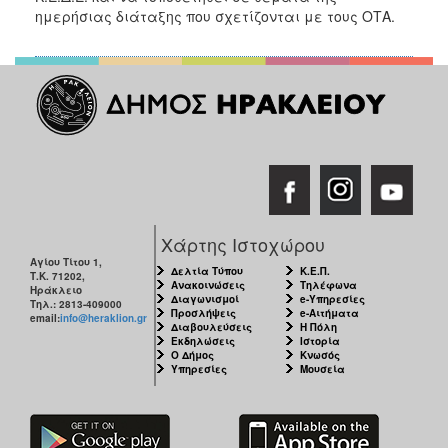
ημερήσιας διάταξης που σχετίζονται με τους ΟΤΑ.
Χάρτης Ιστοχώρου
Αγίου Τίτου 1,
Δελτία Τύπου
Κ.Ε.Π.
Τ.Κ. 71202,
Ανακοινώσεις
Τηλέφωνα
Ηράκλειο
Διαγωνισμοί
e-Υπηρεσίες
Τηλ.: 2813-409000
Προσλήψεις
e-Αιτήματα
email:
info@heraklion.gr
Διαβουλεύσεις
Η Πόλη
Εκδηλώσεις
Ιστορία
Ο Δήμος
Κνωσός
Υπηρεσίες
Μουσεία