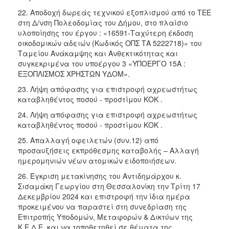
22. Αποδοχή δωρεάς τεχνικού εξοπλισμού από το ΤΕΕ
στη Δ/νση Πολεοδομίας του Δήμου, στο πλαίσιο
υλοποίησης του έργου : «16591-Ταχύτερη έκδοση
οικοδομικών αδειών (Κωδικός ΟΠΣ ΤΑ 5222718)» του
Ταμείου Ανάκαμψης και Ανθεκτικότητας και
συγκεκριμένα του υποέργου 3 «ΥΠΟΕΡΓΟ 15Α :
EΞΟΠΛΙΣΜΟΣ ΧΡΗΣΤΩΝ ΥΔΟΜ».
23. Λήψη απόφασης για επιστροφή αχρεωστήτως
καταβληθέντος ποσού - προστίμου ΚΟΚ .
24. Λήψη απόφασης για επιστροφή αχρεωστήτως
καταβληθέντος ποσού - προστίμου ΚΟΚ .
25. Απαλλαγή οφειλετών (συν.12) από
προσαυξήσεις εκπρόθεσμης καταβολής – Αλλαγή
ημερομηνιών νέων ατομικών ειδοποιήσεων.
26. Έγκριση μετακίνησης του Αντιδημάρχου κ.
Σισαμάκη Γεωργίου στη Θεσσαλονίκη την Τρίτη 17
Δεκεμβρίου 2024 και επιστροφή την ίδια ημέρα
προκειμένου να παραστεί στη συνεδρίαση της
Επιτροπής Υποδομών, Μεταφορών & Δικτύων της
Κ.Ε.Δ.Ε. και να τοποθετηθεί σε θέματα της