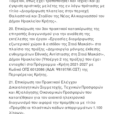
Ταμείου, όπως έχει τροποποιηθεί και ισχύει και β)
έγκριση οριστικής μελέτης της εν λόγω πρότασης με
τίτλο «Διαμόρφωση πλατείας στην περιοχή
Θαλασσινά και Σταδίου της Νέας Αλικαρνασσού του
Δήμου Ηρακλείου Κρήτης».
20. Επικύρωση του 3ου πρακτικού κατακύρωσης της
επιτροπής διαγωνισμού για την ανάθεση της
εκτέλεσης του έργου «Εργασίες διαμόρφωσης
εξωτερικού χώρου & εισόδου της Στοά Μακάσι» στο
πλαίσιο της πράξης «Δημιουργία μόνιμης έκθεσης
ενθυμημάτων Εθνικής Αντίστασης στη Στοά Μακάσι»,
Δήμου Ηρακλείου (Υποέργο 2 της πράξης) που έχει
ενταχθεί στο Πρόγραμμα «Κρήτη 2021-2027 με
Κωδικό ΟΠΣ 6012086 (ΑΔΑ: Ψ8197ΛΚ-ΟΣΤ) της
Περιφέρειας Κρήτης.
21. Επικύρωση του Πρακτικού Ελέγχου
Δικαιολογητικών Συμμετοχής, Τεχνικών Προσφορών
και Αξιολόγησης Οικονομικών Προσφορών που
κατατέθηκαν για τον ανοικτό ηλεκτρονικό
διαγωνισμό που αφορά την προμήθεια με τίτλο
«Προμήθεια πλαστικών κάδων απορριμμάτων 1.100
λίτρων».