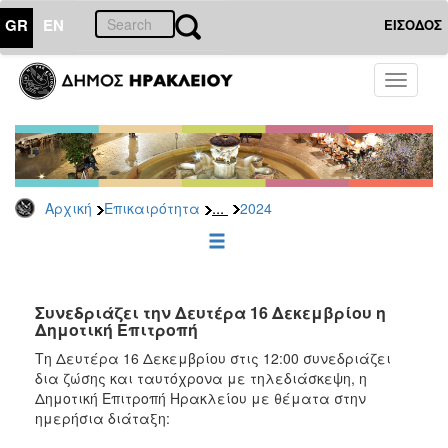
GR
EN
ΕΙΣΟΔΟΣ
ΕΠΙΚΑΙΡΟΤΗΤΑ
Toggle
navigati
Δελτία
Τύπου
Αρχείο
2026
...
Αρχική
Επικαιρότητα
2024
2025
2024
2023
2022
Συνεδριάζει την Δευτέρα 16 Δεκεμβρίου η
Δημοτική Επιτροπή
2021
Τη Δευτέρα 16 Δεκεμβρίου στις 12:00 συνεδριάζει
2020
δια ζώσης και ταυτόχρονα με τηλεδιάσκεψη, η
Δημοτική Επιτροπή Ηρακλείου με θέματα στην
2019
ημερήσια διάταξη:
2018