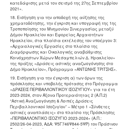
κατεδάφισης μετά τον σεισμό της 27ης Σεπτεμβρίου
2021».
18. Εισήγηση για την αποδοχή της αύξησης της
χρηματοδότησης, την έγκριση και υπογραφή της 1ης
Τροποποίησης του Μνημονίου Συνεργασίας μεταξύ
Δήμου Ηρακλείου και Εφορείας Αρχαιοτήτων
Ηρακλείου, στα πλαίσια εκτέλεσης του υποέργου 3:
«Αρχαιολογικές Εργασίες στο πλαίσιο της
Διαμόρφωσης και Οικολογικής αναβάθμισης
Κοινόχρηστων Χώρων Μεσαμπελιών Δ. Ηρακλείου»
της πράξης «Δράσεις αστικής αναζωογόνησης στο
Δήμο Ηρακλείου», Πρόγραμμα «ΑΝΤΩΝΗΣ ΤΡΙΤΣΗΣ».
19. Εισήγηση για την έγκριση α) των όρων της
πρόσκλησης και υποβολής πρότασης στο Πρόγραμμα
«ΔΡΑΣΕΙΣ ΠΕΡΙΒΑΛΛΟΝΤΙΚΟΥ ΙΣΟΖΥΓΙΟΥ» για τα έτη
2023-2024, στον Άξονα Προτεραιότητας 2 (Α.Π.2)
“Αστική Αναζωογόνηση & Λοιπές Δράσεις
Περιβαλλοντικού Ισοζυγίου” – Μέτρο 1 «Σύνθετες
αστικές αναπλάσεις» στο πλαίσιο της Πρόσκλησης
«ΠΕΡΙΒΑΛΛΟΝΤΙΚΟ ΙΣΟΖΥΓΙΟ 2023-2024» (Α.Π.:
2502/26-04-2023, ΑΔΑ: Ψ5Γ746Ψ844-5ΨΡ) του Πράσινου