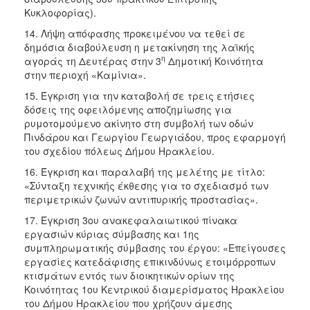
Κυκλοφορίας).
14. Λήψη απόφασης προκειμένου να τεθεί σε
δημόσια διαβούλευση η μετακίνηση της λαϊκής
η
αγοράς τη Δευτέρας στην 3
Δημοτική Κοινότητα
στην περιοχή «Καμίνια».
15. Έγκριση για την καταβολή σε τρεις ετήσιες
δόσεις της οφειλόμενης αποζημίωσης για
ρυμοτομούμενο ακίνητο στη συμβολή των οδών
Πινδάρου και Γεωργίου Γεωργιάδου, προς εφαρμογή
του σχεδίου πόλεως Δήμου Ηρακλείου.
16. Έγκριση και παραλαβή της μελέτης με τίτλο:
«Σύνταξη τεχνικής έκθεσης για το σχεδιασμό των
περιμετρικών ζωνών αντιπυρικής προστασίας».
17. Έγκριση 3ου ανακεφαλαιωτικού πίνακα
εργασιών κύριας σύμβασης και 1ης
συμπληρωματικής σύμβασης του έργου: «Επείγουσες
εργασίες κατεδάφισης επικινδύνως ετοιμόρροπων
κτισμάτων εντός των διοικητικών ορίων της
Κοινότητας 1ου Κεντρικού διαμερίσματος Ηρακλείου
του Δήμου Ηρακλείου που χρήζουν άμεσης