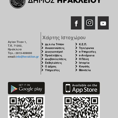
Χάρτης Ιστοχώρου
Αγίου Τίτου 1,
Δελτία Τύπου
Κ.Ε.Π.
Τ.Κ. 71202,
Ανακοινώσεις
Τηλέφωνα
Ηράκλειο
Διαγωνισμοί
e-Υπηρεσίες
Τηλ.: 2813-409000
Προσλήψεις
e-Αιτήματα
email:
info@heraklion.gr
Διαβουλεύσεις
Η Πόλη
Εκδηλώσεις
Ιστορία
Ο Δήμος
Κνωσός
Υπηρεσίες
Μουσεία