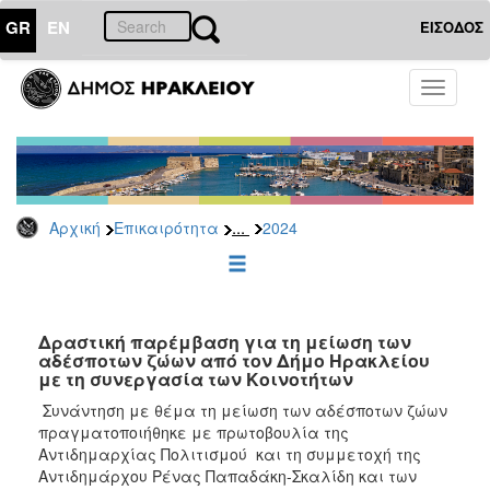
GR
EN
ΕΙΣΟΔΟΣ
ΕΠΙΚΑΙΡΟΤΗΤΑ
Toggle
navigati
Δελτία
Τύπου
Αρχείο
2026
...
Αρχική
Επικαιρότητα
2024
2025
2024
2023
2022
Δραστική παρέμβαση για τη μείωση των
αδέσποτων ζώων από τον Δήμο Ηρακλείου
2021
με τη συνεργασία των Κοινοτήτων
2020
Συνάντηση με θέμα τη μείωση των αδέσποτων ζώων
πραγματοποιήθηκε με πρωτοβουλία της
2019
Αντιδημαρχίας Πολιτισμού και τη συμμετοχή της
2018
Αντιδημάρχου Ρένας Παπαδάκη-Σκαλίδη και των