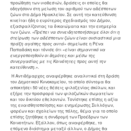
προώθηση των υιοθεσιών, δράσεις οι οποίες θα
οδηγήσουν στη μείωση του αριθμού των αδέσποτων
ζώων στο Δήμο Ηρακλείου. Σε αυτή την κατεύθυνση
κινείται ήδη ο ευρύτερος σχεδιασμός του Δήμου,
εξασφαλίζοντας τα δικαιώματα και την ευημερία
των ζώων.
«Πρέπει να συνειδητοποιήσουμε όλοι ότι η
στείρωση των αδέσποτων ζώων είναι ουσιαστικά μια
πράξη αγάπης προς αυτά»
σημείωσε η Ρένα
Παπαδάκη και τόνισε ότι
«είναι σημαντικό να
ενεργοποιηθούν οι δημότες και μέσω της
συνεργασίας με τις Κοινότητες προς αυτή την
κατεύθυνση.».
Η Αντιδήμαρχος αναφέρθηκε αναλυτικά στη δράση
του Δημοτικού Κυνοκομείου, το οποίο σύντομα θα
αποκτήσει 50 νέες θέσεις φιλοξενίας σκύλων, και
εξήρε την προσφορά των φιλοζωϊκών σωματείων
και του δικτύου εθελοντών. Τονίστηκε επίσης η αξία
της ευαισθητοποίησης και ενημέρωσης Συλλόγων,
φορέων και σχολείων της πόλης, θέμα για το οποίο
επίσης ζητήθηκε η συνδρομή των Προέδρων των
Κοινοτήτων. Εξάλλου, όπως αναφέρθηκε, το
επόμενο διάστημα μεταξύ άλλων, ο Δήμος θα