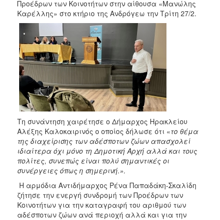
Προέδρων των Κοινοτήτων στην αίθουσα «Μανώλης
2017
Καρέλλης» στο κτήριο της Ανδρόγεω την Τρίτη 27/2.
2016
2015
2013
2012
2011
2010
2006
Τη συνάντηση χαιρέτησε ο Δήμαρχος Ηρακλείου
Αλέξης Καλοκαιρινός ο οποίος δήλωσε ότι «
το θέμα
της διαχείρισης των αδέσποτων ζώων απασχολεί
ιδιαίτερα όχι μόνο τη Δημοτική Αρχή αλλά και τους
ΔΗΜΟΤΗΣ
πολίτες, συνεπώς είναι πολύ σημαντικές οι
συνέργειες όπως η σημερινή.».
ΕΠΙΣΚΕΠΤΗΣ
Η αρμόδια Αντιδήμαρχος Ρένα Παπαδάκη-Σκαλίδη
ζήτησε την ενεργή συνδρομή των Προέδρων των
ΗΡΑΚΛΕΙΟ
Κοινοτήτων για την καταγραφή του αριθμού των
ΓΙΑ...
αδέσποτων ζώων ανά περιοχή αλλά και για την