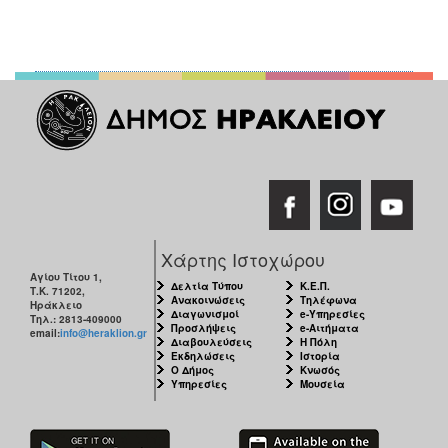
Χάρτης Ιστοχώρου
Αγίου Τίτου 1,
Δελτία Τύπου
Κ.Ε.Π.
Τ.Κ. 71202,
Ανακοινώσεις
Τηλέφωνα
Ηράκλειο
Διαγωνισμοί
e-Υπηρεσίες
Τηλ.: 2813-409000
Προσλήψεις
e-Αιτήματα
email:
info@heraklion.gr
Διαβουλεύσεις
Η Πόλη
Εκδηλώσεις
Ιστορία
Ο Δήμος
Κνωσός
Υπηρεσίες
Μουσεία