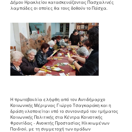
Δήμου Ηρακλείου κατασκευάζοντας Πασχαλινές
2017
λαμπάδες οι οποίες θα τους δοθούν το Πάσχα.
2016
2015
2013
2012
2011
2010
2006
ΔΗΜΟΤΗΣ
Η πρωτοβουλία ελήφθη από τον Αντιδήμαρχο
Κοινωνικής Μέριμνας Γιώργο Τσαγκαράκη και η
ΕΠΙΣΚΕΠΤΗΣ
δράση υλοποιείται υπό το συντονισμό του τμήματος
Κοινωνικής Πολιτικής στα Κέντρα Κοινοτικής
ΗΡΑΚΛΕΙΟ
Φροντίδας - Ανοικτής Προστασίας Ηλικιωμένων
ΓΙΑ...
Παιδιού, με τη συμμετοχή των ομάδων