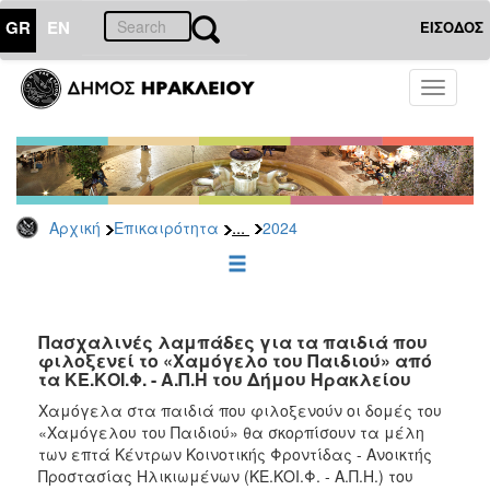
GR
EN
ΕΙΣΟΔΟΣ
ΕΠΙΚΑΙΡΟΤΗΤΑ
Toggle
navigati
Δελτία
Τύπου
Αρχείο
2026
...
Αρχική
Επικαιρότητα
2024
2025
2024
2023
2022
Πασχαλινές λαμπάδες για τα παιδιά που
φιλοξενεί το «Χαμόγελο του Παιδιού» από
2021
τα ΚΕ.ΚΟΙ.Φ. - Α.Π.Η του Δήμου Ηρακλείου
2020
Χαμόγελα στα παιδιά που φιλοξενούν οι δομές του
«Χαμόγελου του Παιδιού» θα σκορπίσουν τα μέλη
2019
των επτά Κέντρων Κοινοτικής Φροντίδας - Ανοικτής
2018
Προστασίας Ηλικιωμένων (ΚΕ.ΚΟΙ.Φ. - Α.Π.Η.) του