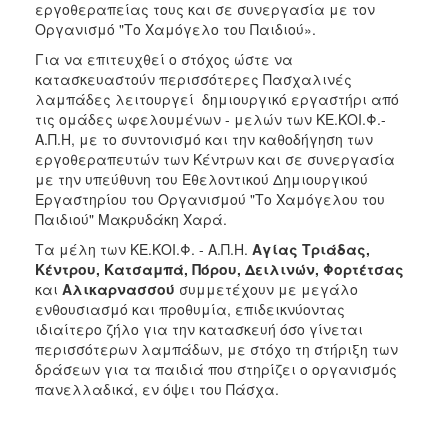
εργοθεραπείας τους και σε συνεργασία με τον
Οργανισμό "Το Χαμόγελο του Παιδιού».
Για να επιτευχθεί ο στόχος ώστε να
κατασκευαστούν περισσότερες Πασχαλινές
λαμπάδες λειτουργεί δημιουργικό εργαστήρι από
τις ομάδες ωφελουμένων - μελών των ΚΕ.ΚΟΙ.Φ.-
Α.Π.Η, με το συντονισμό και την καθοδήγηση των
εργοθεραπευτών των Κέντρων και σε συνεργασία
με την υπεύθυνη του Εθελοντικού Δημιουργικού
Εργαστηρίου του Οργανισμού "Το Χαμόγελου του
Παιδιού" Μακρυδάκη Χαρά.
Τα μέλη των ΚΕ.ΚΟΙ.Φ. - Α.Π.Η.
Αγίας Τριάδας,
Κέντρου, Κατσαμπά, Πόρου, Δειλινών, Φορτέτσας
και
Αλικαρνασσού
συμμετέχουν με μεγάλο
ενθουσιασμό και προθυμία, επιδεικνύοντας
ιδιαίτερο ζήλο για την κατασκευή όσο γίνεται
περισσότερων λαμπάδων, με στόχο τη στήριξη των
δράσεων για τα παιδιά που στηρίζει ο οργανισμός
πανελλαδικά, εν όψει του Πάσχα.