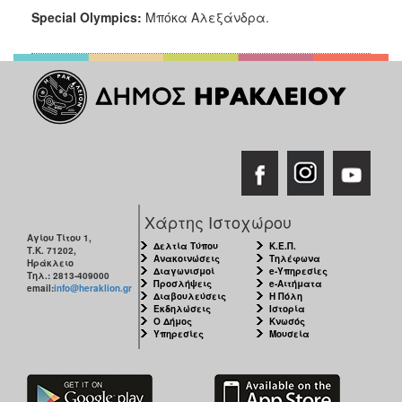
S
pecial
Olympics
:
Μπόκα Αλεξάνδρα.
Χάρτης Ιστοχώρου
Αγίου Τίτου 1,
Δελτία Τύπου
Κ.Ε.Π.
Τ.Κ. 71202,
Ανακοινώσεις
Τηλέφωνα
Ηράκλειο
Διαγωνισμοί
e-Υπηρεσίες
Τηλ.: 2813-409000
Προσλήψεις
e-Αιτήματα
email:
info@heraklion.gr
Διαβουλεύσεις
Η Πόλη
Εκδηλώσεις
Ιστορία
Ο Δήμος
Κνωσός
Υπηρεσίες
Μουσεία