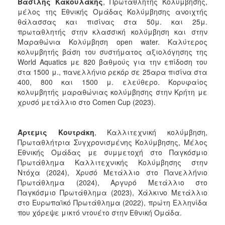
Βασίλης Κακουλάκης
, Πρωταθλητής Κολύμβησης,
μέλος της Εθνικής Ομάδας Κολύμβησης ανοιχτής
θάλασσας και πισίνας στα 50μ. και 25μ.
πρωταθλητής στην κλασσική κολύμβηση και στην
Μαραθώνια Κολύμβηση open water. Καλύτερος
κολυμβητής βάση του συστήματος αξιολόγησης της
World Aquatics με 820 βαθμούς για την επίδοση του
στα 1500 μ., πανελλήνιο ρεκόρ σε 25αρα πισίνα στα
400, 800 και 1500 μ. ελεύθερο. Κορυφαίος
κολυμβητής μαραθώνιας κολύμβησης στην Κρήτη με
χρυσό μετάλλιο στο Comen Cup (2023).
Άρτεμις Κουτράκη
, Καλλιτεχνική κολύμβηση,
Πρωταθλήτρια Συγχρονισμένης Κολύμβησης, Μέλος
Εθνικής Ομάδας με συμμετοχή στο Παγκόσμιο
Πρωτάθλημα Καλλιτεχνικής Κολύμβησης στην
Ντόχα (2024), Χρυσό Μετάλλιο στο Πανελλήνιο
Πρωτάθλημα (2024), Αργυρό Μετάλλιο στο
Παγκόσμιο Πρωτάθλημα (2023), Χάλκινο Μετάλλιο
στο Ευρωπαϊκό Πρωτάθλημα (2022), πρώτη Ελληνίδα
που χόρεψε μικτό ντουέτο στην Εθνική Ομάδα.