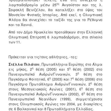
ης
λαμπαδηδρομία μέσω 25
Αυγούστου και της λ.
Σοφοκλή Βενιζέλου, θα καταλήξει στο ύψος του
Μουσείου Φυσικής Ιστορίας. Από εκεί, η Ολυμπιακή
Φλόγα θα συνεχίσει το ταξίδι της για το Ρέθυμνο
και τα Χανιά.
Από τον Δήμο Ηρακλείου προτάθηκαν στην Ελληνική
Ολυμπιακή Επιτροπή 6 λαμπαδηδρόμοι, στο σύνολο
των 11.
Πρόκειται για τις/τους αθλήτριες, -τες:
Στέλλα Πιλάτου
, Πρωταθλήτρια Ευρώπης στο Άλμα
η
η
εις μήκος, 2
θέση (2005) και 5
θέση (2002) στο
η
Πανευρωπαϊκό Ανδρών/Γυναικών, 3
θέση στο
η
η
Παγκόσμιο Φοιτητικό, 6
(2003) και 7
θέση (2006) στο
η
Παγκόσμιο Πρωτάθλημα Ανδρών/Γυναικών, 2
θέση
η
στους Μεσογειακούς Αγώνες (2001), 6
θέση στο
η
Πανευρωπαϊκό Ανδρών/Γυναικών (2002), 6
θέση στο
Πανευρωπαϊκό Νεανίδων (1999), συμμετέχουσα
στους Ολυμπιακούς Αγώνες του 2004, με διακρίσεις
σε 6 Βαλκανικά και 8 Πρωταθλήματα Ελλάδας.