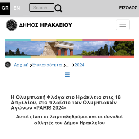
GR
EN
ΕΙΣΟΔΟΣ
ΕΠΙΚΑΙΡΟΤΗΤΑ
Toggle
navigati
Δελτία
Τύπου
Αρχείο
2026
...
Αρχική
Επικαιρότητα
2024
2025
2024
2023
2022
Η Ολυμπιακή Φλόγα στο Ηράκλειο στις 18
Απριλίου, στο πλαίσιο των Ολυμπιακών
2021
Αγώνων «PARIS 2024»
2020
Αυτοί είναι οι λαμπαδηδρόμοι και οι συνοδοί
αθλητές του Δήμου Ηρακλείου
2019
2018