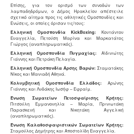
Επίσης, για τον ορισμό των συνοδών των
λαμπαδηδρόμων, ο Δήμος Ηρακλείου απέστειλε
σχετικό αίτημα προς τις αθλητικές Ομοσπονδίες και
Ενώσεις, οι οποίες όρισαν τις/τους:
Ελληνική Ομοσπονδία
KickBoxing
:
Κουτάντου
Ευαγγελία, Πετούση Μαρίνα και Μαρκατάτος
Γιώργος (αναπληρωματικός).
Ελληνική Ομοσπονδία Πυγμαχίας:
Αϊδινιώτης
Γιάννης και Πετράκη Πελαγία.
Ελληνική Ομοσπονδία Άρσης Βαρών:
Σταματάκης
Νίκος και Μανιαδή Αθηνά.
Κολυμβητική Ομοσπονδία Ελλάδος:
Αρώνης
Γιάννης και Λυδάκης Ιωσήφ – Εφραίμ.
Ένωση Σωματείων Πετοσφαίρισης Κρήτης:
Πιτσούλη Εμμανουηλία – Μαρία, Πρινιωτάκη
Παρασκευή και Νικητάκη Αγγελική
(αναπληρωματικός).
Ένωση Καλαθοσφαιριστικών Σωματείων Κρήτης:
Σταμούλος Δημήτρης και Αποστολίδη Ευαγγελία.