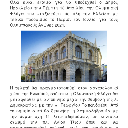
Όλα είναι έτοιμα για να υποδεχθεί ο Δήμος
2017
Ηρακλείου την Πέμπτη 18 Απριλίου την Ολυμπιακή
2016
Φλόγα που «ταξιδεύει» σε όλη την Ελλάδα με
τελικό προορισμό το Παρίσι τον Ιούλιο, για τους
2015
Ολυμπιακούς Αγώνες 2024.
2013
2012
2011
2010
2006
Η τελετή θα πραγματοποιηθεί στον αρχαιολογικό
ΔΗΜΟΤΗΣ
χώρο της Κνωσσού, απ’ όπου η Ολυμπιακή Φλόγα θα
μεταφερθεί με αυτοκίνητο μέχρι την συμβολή της λ.
ΕΠΙΣΚΕΠΤΗΣ
Δημοκρατίας με την λ. Γεωργίου Παπανδρέου. Από
το σημείο αυτό θα ξεκινήσει η λαμπαδηδρομία με
την συμμετοχή 11 λαμπαδηδρόμων, με κεντρικό
ΗΡΑΚΛΕΙΟ
ΓΙΑ...
σταθμό την πλ. Αγίου Τίτου όπου και θα
πραγματοποιηθεί τελετή, ενώ στη συνέχεια η