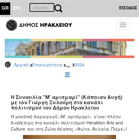
GR
EN
ΕΙΣΟΔΟΣ
ΕΠΙΚΑΙΡΟΤΗΤΑ
Toggle
navigati
Δελτία
Τύπου
Αρχείο
2026
...
Αρχική
Επικαιρότητα
2024
2025
2024
2023
2022
Η Συναυλία "Μ' αρισμαρί" (Κάποιαν Αυγή)
με τον Γιώργη Ξυλούρη στο κανάλι
2021
πολιτισμού του Δήμου Ηρακλείου
2020
Η μουσική παραγωγή «Μ΄ αρισμαρί» είναι πλέον
διαθέσιμη στο κανάλι πολιτισμού Heraklion Arts and
2019
Culture και στη Ζώνη θέασης «Φώτα, Αυλαία, Πάμε»!
2018