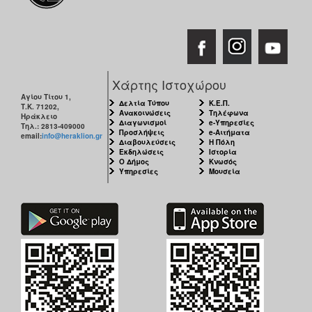
Χάρτης Ιστοχώρου
Αγίου Τίτου 1,
Δελτία Τύπου
Κ.Ε.Π.
Τ.Κ. 71202,
Ανακοινώσεις
Τηλέφωνα
Ηράκλειο
Διαγωνισμοί
e-Υπηρεσίες
Τηλ.: 2813-409000
Προσλήψεις
e-Αιτήματα
email:
info@heraklion.gr
Διαβουλεύσεις
Η Πόλη
Εκδηλώσεις
Ιστορία
Ο Δήμος
Κνωσός
Υπηρεσίες
Μουσεία