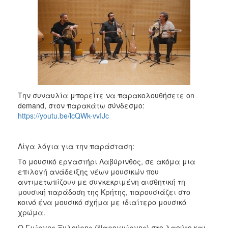
2017
2016
2015
2013
2012
2011
Την συναυλία μπορείτε να παρακολουθήσετε on
2010
demand, στον παρακάτω σύνδεσμο:
2006
https://youtu.be/lcQWk-vvIJc
Λίγα λόγια για την παράσταση:
Το μουσικό εργαστήρι Λαβύρινθος, σε ακόμα μια
ΔΗΜΟΤΗΣ
επιλογή ανάδειξης νέων μουσικών που
αντιμετωπίζουν με συγκεκριμένη αισθητική τη
ΕΠΙΣΚΕΠΤΗΣ
μουσική παράδοση της Κρήτης, παρουσιάζει στο
κοινό ένα μουσικό σχήμα με ιδιαίτερο μουσικό
ΗΡΑΚΛΕΙΟ
χρώμα.
ΓΙΑ...
Ο Γιώργης Ξυλούρης (Ψαρογιώργης) στο λαούτο και