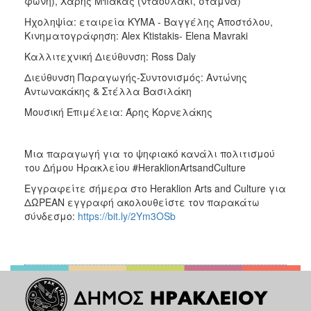
φωνή), Χάρης Μπάκας (νταουλάκι, στάμνα)
Ηχοληψία: εταιρεία ΚΥΜΑ - Βαγγέλης Αποστόλου,
Κινηματογράφηση: Alex Ktistakis- Elena Mavraki
Καλλιτεχνική Διεύθυνση: Ross Daly
Διεύθυνση Παραγωγής-Συντονισμός: Αντώνης
Αντωνακάκης & Στέλλα Βασιλάκη
Μουσική Επιμέλεια: Άρης Κορνελάκης
Μια παραγωγή για το ψηφιακό κανάλι πολιτισμού
του Δήμου Ηρακλείου #HeraklionArtsandCulture
Εγγραφείτε σήμερα στο Heraklion Arts and Culture για
ΔΩΡΕΑΝ εγγραφή ακολουθείστε τον παρακάτω
σύνδεσμο:
https://bit.ly/2Ym3OSb