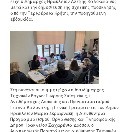
είχε ο Δήμαρχος Ηρακλείου Αλέξης Καλοκαιρινός
2017
μετά και την δημοσίευση της σχετικής πρόσκλησης
2016
από την Περιφέρεια Κρήτης την προηγούμενη
εβδομάδα.
2015
2013
2012
2011
2010
2006
Στη συνάντηση συμμετείχαν ο Αντιδήμαρχος
ΔΗΜΟΤΗΣ
Τεχνικών Έργων Γιώργος Σισαμάκης, η
Αντιδήμαρχος Διοίκησης και Προγραμματισμού
Γιάννα Καλονάκη, η Γενική Γραμματέας του Δήμου
ΕΠΙΣΚΕΠΤΗΣ
Ηρακλείου Μαρία Σκραφνάκη, η Διευθύντρια
Προγραμματισμού, Οργάνωσης και Πληροφορικής
ΗΡΑΚΛΕΙΟ
Δήμου Ηρακλείου Ζαχαρένια Δρόσου, ο
ΓΙΑ...
Αναπληρωτής Προϊστάμενος Διεύθυνσης Τεχνικών