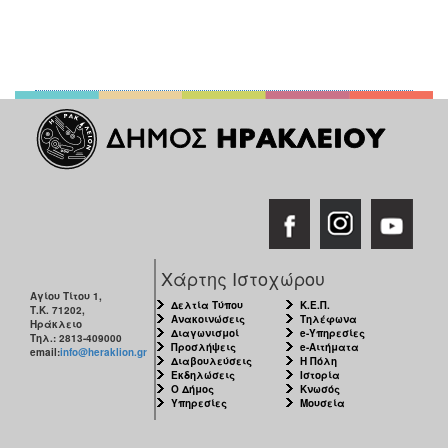
Χάρτης Ιστοχώρου
Αγίου Τίτου 1,
Δελτία Τύπου
Κ.Ε.Π.
Τ.Κ. 71202,
Ανακοινώσεις
Τηλέφωνα
Ηράκλειο
Διαγωνισμοί
e-Υπηρεσίες
Τηλ.: 2813-409000
Προσλήψεις
e-Αιτήματα
email:
info@heraklion.gr
Διαβουλεύσεις
Η Πόλη
Εκδηλώσεις
Ιστορία
Ο Δήμος
Κνωσός
Υπηρεσίες
Μουσεία