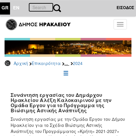
GR
EN
ΕΙΣΟΔΟΣ
ΕΠΙΚΑΙΡΟΤΗΤΑ
Toggle
navigati
Δελτία
Τύπου
Αρχείο
2026
...
Αρχική
Επικαιρότητα
2024
2025
2024
2023
2022
Συνάντηση εργασίας του Δημάρχου
Ηρακλείου Αλέξη Καλοκαιρινού με την
2021
Ομάδα Έργου για το Πρόγραμμα της
Βιώσιμης Αστικής Ανάπτυξης
2020
Συνάντηση εργασίας με την Ομάδα Έργου του Δήμου
2019
Ηρακλείου για το Σχέδιο Βιώσιμης Αστικής
2018
Ανάπτυξης του Προγράμματος «Κρήτη» 2021-2027»