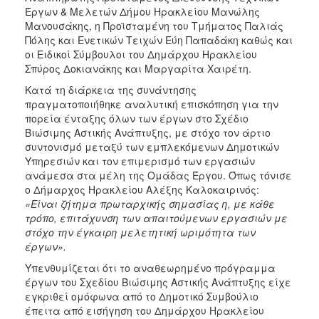
Έργων & Μελετών Δήμου Ηρακλείου Μανώλης
Μανουσάκης, η Προϊσταμένη του Τμήματος Παλιάς
Πόλης και Ενετικών Τειχών Εύη Παπαδάκη καθώς και
οι Ειδικοί Σύμβουλοι του Δημάρχου Ηρακλείου
Σπύρος Δοκιανάκης και Μαργαρίτα Χαιρέτη.
Κατά τη διάρκεια της συνάντησης
πραγματοποιήθηκε αναλυτική επισκόπηση για την
πορεία ένταξης όλων των έργων στο Σχέδιο
Βιώσιμης Αστικής Ανάπτυξης, με στόχο τον άρτιο
συντονισμό μεταξύ των εμπλεκόμενων Δημοτικών
Υπηρεσιών και τον επιμερισμό των εργασιών
ανάμεσα στα μέλη της Ομάδας Έργου. Όπως τόνισε
ο Δήμαρχος Ηρακλείου Αλέξης Καλοκαιρινός:
«Είναι ζήτημα πρωταρχικής σημασίας η, με κάθε
τρόπο, επιτάχυνση των απαιτούμενων εργασιών με
στόχο την έγκαιρη μελετητική ωριμότητα των
έργων».
Υπενθυμίζεται ότι το αναθεωρημένο πρόγραμμα
έργων του Σχεδίου Βιώσιμης Αστικής Ανάπτυξης είχε
εγκριθεί ομόφωνα από το Δημοτικό Συμβούλιο
έπειτα από εισήγηση του Δημάρχου Ηρακλείου