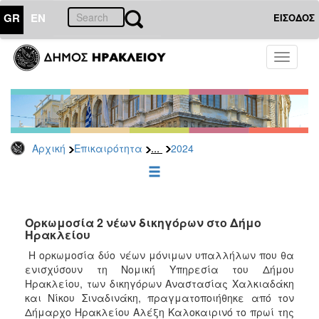
GR
EN
ΕΙΣΟΔΟΣ
ΕΠΙΚΑΙΡΟΤΗΤΑ
Toggle
navigati
Δελτία
Τύπου
Αρχείο
2026
...
Αρχική
Επικαιρότητα
2024
2025
2024
2023
2022
Ορκωμοσία 2 νέων δικηγόρων στο Δήμο
Ηρακλείου
2021
Η ορκωμοσία δύο νέων μόνιμων υπαλλήλων που θα
2020
ενισχύσουν τη Νομική Υπηρεσία του Δήμου
Ηρακλείου, των δικηγόρων Αναστασίας Χαλκιαδάκη
2019
και Νίκου Σιναδινάκη, πραγματοποιήθηκε από τον
2018
Δήμαρχο Ηρακλείου Αλέξη Καλοκαιρινό το πρωί της