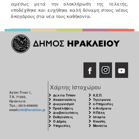
αμέσως μετά την ολοκλήρωση της τελετής,
υποδέχθηκε και ευχήθηκε καλή δύναμη στους νέους
δικηγόρους στα νέα τους καθήκοντα.
Χάρτης Ιστοχώρου
Αγίου Τίτου 1,
Δελτία Τύπου
Κ.Ε.Π.
Τ.Κ. 71202,
Ανακοινώσεις
Τηλέφωνα
Ηράκλειο
Διαγωνισμοί
e-Υπηρεσίες
Τηλ.: 2813-409000
Προσλήψεις
e-Αιτήματα
email:
info@heraklion.gr
Διαβουλεύσεις
Η Πόλη
Εκδηλώσεις
Ιστορία
Ο Δήμος
Κνωσός
Υπηρεσίες
Μουσεία