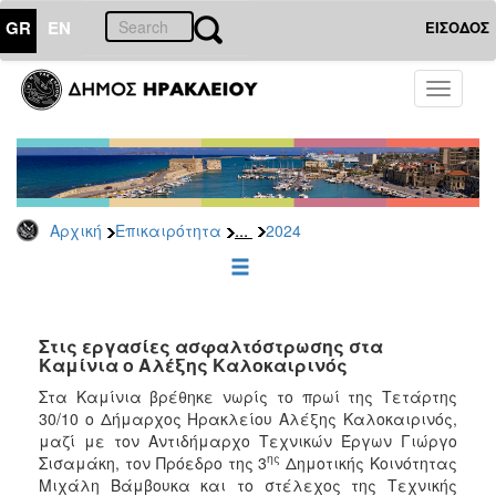
GR
EN
ΕΙΣΟΔΟΣ
ΕΠΙΚΑΙΡΟΤΗΤΑ
Toggle
navigati
Δελτία
Τύπου
Αρχείο
2026
...
Αρχική
Επικαιρότητα
2024
2025
2024
2023
2022
Στις εργασίες ασφαλτόστρωσης στα
Καμίνια ο Αλέξης Καλοκαιρινός
2021
Στα Καμίνια βρέθηκε νωρίς το πρωί της Τετάρτης
2020
30/10 ο Δήμαρχος Ηρακλείου Αλέξης Καλοκαιρινός,
μαζί με τον Αντιδήμαρχο Τεχνικών Έργων Γιώργο
2019
ης
Σισαμάκη, τον Πρόεδρο της 3
Δημοτικής Κοινότητας
2018
Μιχάλη Βάμβουκα και το στέλεχος της Τεχνικής