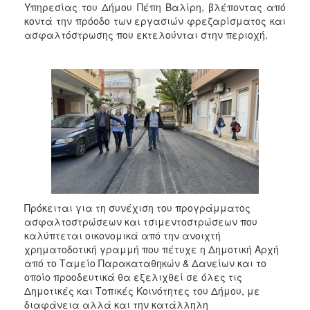
Υπηρεσίας του Δήμου Πέπη Βαλίρη, βλέποντας από
2017
κοντά την πρόοδο των εργασιών φρεζαρίσματος και
2016
ασφαλτόστρωσης που εκτελούνται στην περιοχή.
2015
2013
2012
2011
2010
2006
Πρόκειται για τη συνέχιση του προγράμματος
ασφαλτοστρώσεων και τσιμεντοστρώσεων που
ΔΗΜΟΤΗΣ
καλύπτεται οικονομικά από την ανοιχτή
χρηματοδοτική γραμμή που πέτυχε η Δημοτική Αρχή
ΕΠΙΣΚΕΠΤΗΣ
από το Ταμείο Παρακαταθηκών & Δανείων και το
οποίο προοδευτικά θα εξελιχθεί σε όλες τις
ΗΡΑΚΛΕΙΟ
Δημοτικές και Τοπικές Κοινότητες του Δήμου, με
ΓΙΑ...
διαφάνεια αλλά και την κατάλληλη