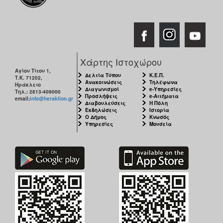
Χάρτης Ιστοχώρου
Αγίου Τίτου 1,
Δελτία Τύπου
Κ.Ε.Π.
Τ.Κ. 71202,
Ανακοινώσεις
Τηλέφωνα
Ηράκλειο
Διαγωνισμοί
e-Υπηρεσίες
Τηλ.: 2813-409000
Προσλήψεις
e-Αιτήματα
email:
info@heraklion.gr
Διαβουλεύσεις
Η Πόλη
Εκδηλώσεις
Ιστορία
Ο Δήμος
Κνωσός
Υπηρεσίες
Μουσεία