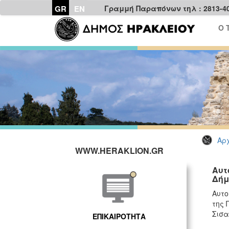
GR
EN
Γραμμή Παραπόνων τηλ : 2813-4
Ο 
Αρχ
WWW.HERAKLION.GR
Αυτ
Δήμ
Αυτο
της 
Σισα
ΕΠΙΚΑΙΡΟΤΗΤΑ