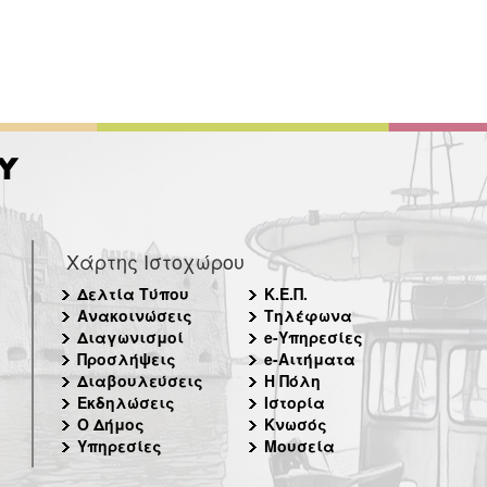
Χάρτης Ιστοχώρου
Δελτία Τύπου
Κ.Ε.Π.
Ανακοινώσεις
Τηλέφωνα
Διαγωνισμοί
e-Υπηρεσίες
Προσλήψεις
e-Αιτήματα
Διαβουλεύσεις
Η Πόλη
Εκδηλώσεις
Ιστορία
Ο Δήμος
Κνωσός
Υπηρεσίες
Μουσεία