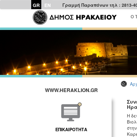
GR
EN
Γραμμή Παραπόνων τηλ : 2813-4
Ο 
Αρχ
WWW.HERAKLION.GR
Συν
Ηρα
Η δε
Βιολ
στην
ΕΠΙΚΑΙΡΟΤΗΤΑ
Καρέ