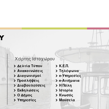
Χάρτης Ιστοχώρου
Δελτία Τύπου
Κ.Ε.Π.
Ανακοινώσεις
Τηλέφωνα
Διαγωνισμοί
e-Υπηρεσίες
Προσλήψεις
e-Αιτήματα
Διαβουλεύσεις
Η Πόλη
Εκδηλώσεις
Ιστορία
Ο Δήμος
Κνωσός
Υπηρεσίες
Μουσεία