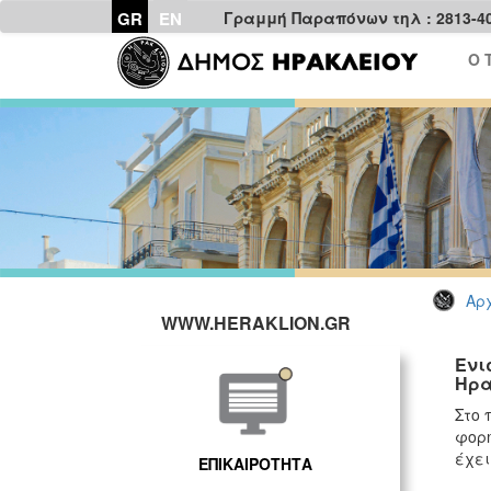
GR
EN
Γραμμή Παραπόνων τηλ : 2813-4
Ο 
Αρχ
WWW.HERAKLION.GR
Ενι
Ηρα
Στο 
φορη
έχει
ΕΠΙΚΑΙΡΟΤΗΤΑ