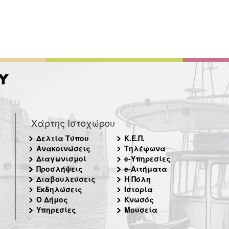
Χάρτης Ιστοχώρου
Δελτία Τύπου
Κ.Ε.Π.
Ανακοινώσεις
Τηλέφωνα
Διαγωνισμοί
e-Υπηρεσίες
Προσλήψεις
e-Αιτήματα
Διαβουλεύσεις
Η Πόλη
Εκδηλώσεις
Ιστορία
Ο Δήμος
Κνωσός
Υπηρεσίες
Μουσεία