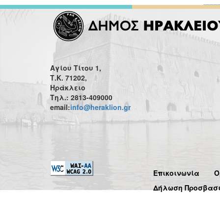
Αγίου Τίτου 1,
Τ.Κ. 71202,
Ηράκλειο
Τηλ.: 2813-409000
email:
info@heraklion.gr
Επικοινωνία
Ό
Δήλωση Προσβασ