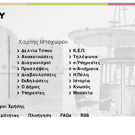
Χάρτης Ιστοχώρου
Δελτία Τύπου
Κ.Ε.Π.
Ανακοινώσεις
Τηλέφωνα
Διαγωνισμοί
e-Υπηρεσίες
Προσλήψεις
e-Αιτήματα
Διαβουλεύσεις
Η Πόλη
Εκδηλώσεις
Ιστορία
Ο Δήμος
Κνωσός
Υπηρεσίες
Μουσεία
ροι Χρήσης
ιμότητας
Πλοήγηση
FAQs
RSS