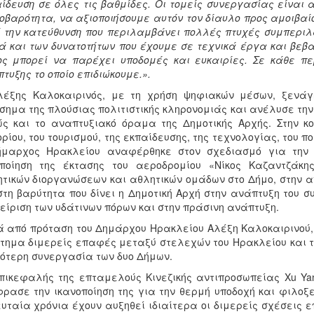
ίδευση σε όλες τις βαθμίδες. Οι τομείς συνεργασίας είναι α
οβαρότητα, να αξιοποιήσουμε αυτόν τον δίαυλο προς αμοιβα
 την κατεύθυνση που περιλαμβάνει πολλές πτυχές συμπεριλ
 και των δυνατοτήτων που έχουμε σε τεχνικά έργα και βεβαί
ς μπορεί να παρέχει υποδομές και ευκαιρίες. Σε κάθε περ
τυξης το οποίο επιδιώκουμε.».
λέξης Καλοκαιρινός, με τη χρήση ψηφιακών μέσων, ξενάγ
σημα της πλούσιας πολιτιστικής κληρονομιάς και ανέλυσε τη
ς και το αναπτυξιακό όραμα της Δημοτικής Αρχής. Στην κο
ρίου, του τουρισμού, της εκπαίδευσης, της τεχνολογίας, του 
ήμαρχος Ηρακλείου αναφέρθηκε στον σχεδιασμό για την
οποίηση της έκτασης του αεροδρομίου «Νίκος Καζαντζάκη
τικών διοργανώσεων και αθλητικών ομάδων στο Δήμο, στην 
στη βαρύτητα που δίνει η Δημοτική Αρχή στην ανάπτυξη του σ
είριση των υδάτινων πόρων και στην πράσινη ανάπτυξη.
 από πρόταση του Δημάρχου Ηρακλείου Αλέξη Καλοκαιρινού,
τημα διμερείς επαφές μεταξύ στελεχών του Ηρακλείου και τ
ότερη συνεργασία των δυο Δήμων.
ικεφαλής της επταμελούς Κινεζικής αντιπροσωπείας Xu Yana
ρασε την ικανοποίηση της για την θερμή υποδοχή και φιλοξ
υταία χρόνια έχουν αυξηθεί ιδιαίτερα οι διμερείς σχέσεις ε