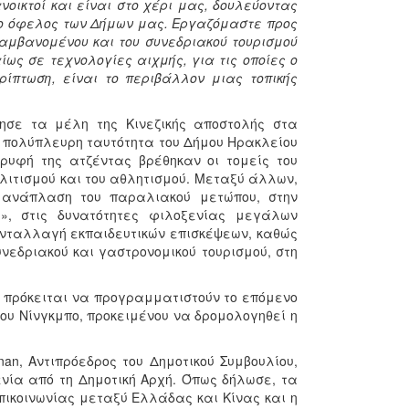
νοικτοί και είναι στο χέρι μας, δουλεύοντας
ίο όφελος των Δήμων μας. Εργαζόμαστε προς
αμβανομένου και του συνεδριακού τουρισμού
ως σε τεχνολογίες αιχμής, για τις οποίες ο
ίπτωση, είναι το περιβάλλον μιας τοπικής
ησε τα μέλη της Κινεζικής αποστολής στα
ν πολύπλευρη ταυτότητα του Δήμου Ηρακλείου
ρυφή της ατζέντας βρέθηκαν οι τομείς του
πολιτισμού και του αθλητισμού. Μεταξύ άλλων,
 ανάπλαση του παραλιακού μετώπου, στην
ς», στις δυνατότητες φιλοξενίας μεγάλων
ανταλλαγή εκπαιδευτικών επισκέψεων, καθώς
υνεδριακού και γαστρονομικού τουρισμού, στη
 πρόκειται να προγραμματιστούν το επόμενο
ου Νίνγκμπο, προκειμένου να δρομολογηθεί η
n, Αντιπρόεδρος του Δημοτικού Συμβουλίου,
ενία από τη Δημοτική Αρχή. Όπως δήλωσε, τα
πικοινωνίας μεταξύ Ελλάδας και Κίνας και η