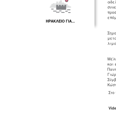
αδελ
συνε
προσ
επόμ
ΗΡΑΚΛΕΙΟ ΓΙΑ...
Σημε
μετα
λιμά
Μέλη
και 
Παντ
Γιώρ
Σύμβ
Κώσ
Στο 
Vid