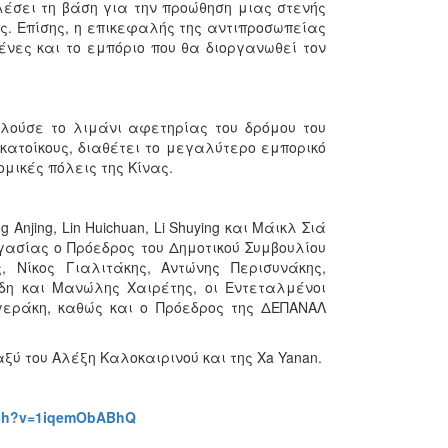
έσει τη βάση για την προώθηση μιας στενής
ς. Επίσης, η επικεφαλής της αντιπροσωπείας
νες και το εμπόριο που θα διοργανωθεί τον
ελούσε το λιμάνι αφετηρίας του δρόμου του
κατοίκους, διαθέτει το μεγαλύτερο εμπορικό
ομικές πόλεις της Κίνας.
 Anjing, Lin Huichuan, Li Shuying και Μάικλ Σιά
γασίας ο Πρόεδρος του Δημοτικού Συμβουλίου
, Νίκος Γιαλιτάκης, Αντώνης Περισυνάκης,
δη και Μανώλης Χαιρέτης, οι Εντεταλμένοι
γεράκη, καθώς και ο Πρόεδρος της ΔΕΠΑΝΑΛ
ύ του Αλέξη Καλοκαιρινού και της Xa Yanan.
tch?v=1iqemObABhQ