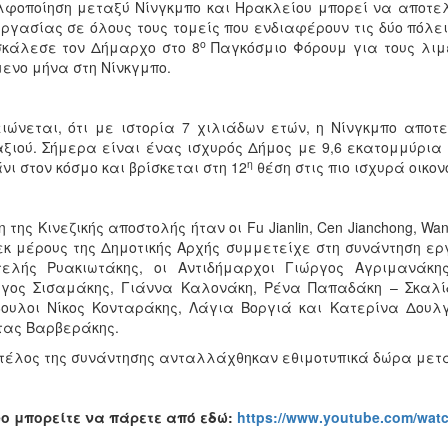
φοποίηση μεταξύ Νίνγκμπο και Ηρακλείου μπορεί να αποτελ
ργασίας σε όλους τους τομείς που ενδιαφέρουν τις δύο πόλει
ο
κάλεσε τον Δήμαρχο στο 8
Παγκόσμιο Φόρουμ για τους λιμέ
ενο μήνα στη Νίνκγμπο.
ιώνεται, ότι με ιστορία 7 χιλιάδων ετών, η Νίνγκμπο αποτ
ξιού. Σήμερα είναι ένας ισχυρός Δήμος με 9,6 εκατομμύρια 
η
νι στον κόσμο και βρίσκεται στη 12
θέση στις πιο ισχυρά οικον
 της Κινεζικής αποστολής ήταν οι Fu Jianlin, Cen Jianchong, Wang
εκ μέρους της Δημοτικής Αρχής συμμετείχε στη συνάντηση ερ
ελής Ρυακιωτάκης, οι Αντιδήμαρχοι Γιώργος Αγριμανάκης
γος Σισαμάκης, Γιάννα Καλονάκη, Ρένα Παπαδάκη – Σκαλί
ουλοι Νίκος Κονταράκης, Λάγια Βοργιά και Κατερίνα Δουλ
τας Βαρβεράκης.
τέλος της συνάντησης ανταλλάχθηκαν εθιμοτυπικά δώρα μεταξ
eo
μπορείτε να πάρετε από εδώ:
https://www.youtube.com/wa