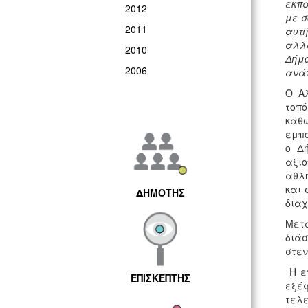
εκπα
2012
με σ
2011
αυτή
αλλά
2010
Δήμο
2006
ανάπ
Ο Α
τοπό
καθώ
εμπο
ο Δ
αξι
αθλη
και 
ΔΗΜΟΤΗΣ
διαχ
Μετά
διάσ
στεν
Η επ
ΕΠΙΣΚΕΠΤΗΣ
εξέφ
τελε