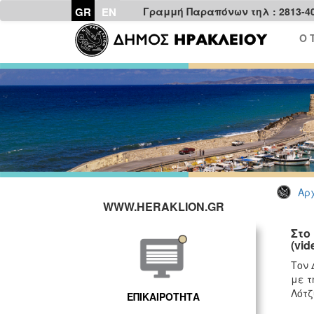
GR
EN
Γραμμή Παραπόνων τηλ : 2813-4
Ο 
Αρχ
WWW.HERAKLION.GR
Στο
(vid
Τον 
με τ
Λότζ
ΕΠΙΚΑΙΡΟΤΗΤΑ