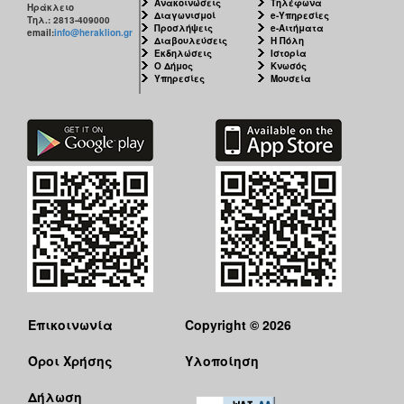
Ανακοινώσεις
Τηλέφωνα
Ηράκλειο
Διαγωνισμοί
e-Υπηρεσίες
Τηλ.: 2813-409000
Προσλήψεις
e-Αιτήματα
email:
info@heraklion.gr
Διαβουλεύσεις
Η Πόλη
Εκδηλώσεις
Ιστορία
Ο Δήμος
Κνωσός
Υπηρεσίες
Μουσεία
Επικοινωνία
Copyright © 2026
Όροι Χρήσης
Υλοποίηση
Δήλωση