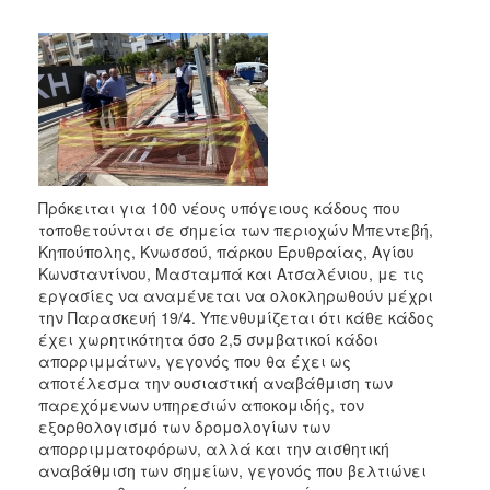
2017
2016
2015
2013
2012
2011
Πρόκειται για 100 νέους υπόγειους κάδους που
2010
τοποθετούνται σε σημεία των περιοχών Μπεντεβή,
2006
Κηπούπολης, Κνωσσού, πάρκου Ερυθραίας, Αγίου
Κωνσταντίνου, Μασταμπά και Ατσαλένιου, με τις
εργασίες να αναμένεται να ολοκληρωθούν μέχρι
την Παρασκευή 19/4. Υπενθυμίζεται ότι κάθε κάδος
έχει χωρητικότητα όσο 2,5 συμβατικοί κάδοι
ΔΗΜΟΤΗΣ
απορριμμάτων, γεγονός που θα έχει ως
αποτέλεσμα την ουσιαστική αναβάθμιση των
ΕΠΙΣΚΕΠΤΗΣ
παρεχόμενων υπηρεσιών αποκομιδής, τον
εξορθολογισμό των δρομολογίων των
απορριμματοφόρων, αλλά και την αισθητική
ΗΡΑΚΛΕΙΟ
ΓΙΑ...
αναβάθμιση των σημείων, γεγονός που βελτιώνει