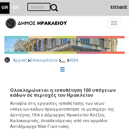
GR
EN
ΕΙΣΟΔΟΣ
ΕΠΙΚΑΙΡΟΤΗΤΑ
Toggle
navigati
Δελτία
Τύπου
Αρχείο
2026
...
Αρχική
Επικαιρότητα
2024
2025
2024
2023
2022
Ολοκληρώνεται η τοποθέτηση 100 υπόγειων
κάδων σε περιοχές του Ηρακλείου
2021
Αυτοψία στις εργασίες τοποθέτησης των νέων
2020
υπόγειων κάδων πραγματοποίησε το μεσημέρι της
Δευτέρας 15/4 ο Δήμαρχος Ηρακλείου Αλέξης
2019
Καλοκαιρινός, συνοδευόμενος από τον αρμόδιο
2018
Αντιδήμαρχο Νίκο Γιαλιτάκη.