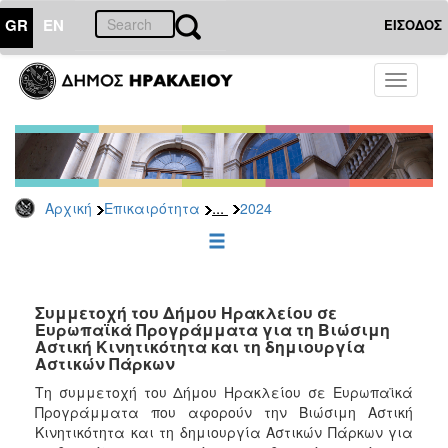
GR
EN
ΕΙΣΟΔΟΣ
ΕΠΙΚΑΙΡΟΤΗΤΑ
Toggle
navigati
Δελτία
Τύπου
Αρχείο
2026
...
Αρχική
Επικαιρότητα
2024
2025
2024
2023
2022
Συμμετοχή του Δήμου Ηρακλείου σε
Ευρωπαϊκά Προγράμματα για τη Βιώσιμη
2021
Αστική Κινητικότητα και τη δημιουργία
Αστικών Πάρκων
2020
Τη συμμετοχή του Δήμου Ηρακλείου σε Ευρωπαϊκά
2019
Προγράμματα που αφορούν την Βιώσιμη Αστική
2018
Κινητικότητα και τη δημιουργία Αστικών Πάρκων για