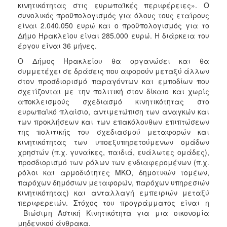
κινητικότητας στις ευρωπαϊκές περιφέρειες». Ο
συνολικός προϋπολογισμός για όλους τους εταίρους
είναι 2.040.050 ευρώ και ο προϋπολογισμός για το
Δήμο Ηρακλείου είναι 285.000 ευρώ. Η διάρκεια του
έργου είναι 36 μήνες.
Ο Δήμος Ηρακλείου θα οργανώσει και θα
συμμετέχει σε δράσεις που αφορούν μεταξύ άλλων
στον προσδιορισμό παραγόντων και εμποδίων που
σχετίζονται με την πολιτική στον δίκαιο και χωρίς
αποκλεισμούς σχεδιασμό κινητικότητας στο
ευρωπαϊκό πλαίσιο, αντιμετώπιση των αναγκών και
των προκλήσεων και των επακόλουθων επιπτώσεων
της πολιτικής του σχεδιασμού μεταφορών και
κινητικότητας των υποεξυπηρετούμενων ομάδων
χρηστών (π.χ. γυναίκες, παιδιά, ευάλωτες ομάδες),
προσδιορισμό των ρόλων των ενδιαφερομένων (π.χ.
ρόλοι και αρμοδιότητες ΜΚΟ, δημοτικών τομέων,
παρόχων δημόσιων μεταφορών, παρόχων υπηρεσιών
κινητικότητας) και ανταλλαγή εμπειριών μεταξύ
περιφερειών.
Στόχος του προγράμματος είναι η
Βιώσιμη Αστική Κινητικότητα για μια οικονομία
μηδενικού άνθρακα.