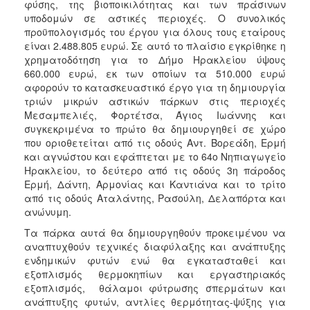
φύσης, της βιοποικιλότητας και των πράσινων
υποδομών σε αστικές περιοχές. Ο συνολικός
προϋπολογισμός του έργου για όλους τους εταίρους
είναι 2.488.805 ευρώ. Σε αυτό το πλαίσιο εγκρίθηκε η
χρηματοδότηση για το Δήμο Ηρακλείου ύψους
660.000 ευρώ, εκ των οποίων τα 510.000 ευρώ
αφορούν το κατασκευαστικό έργο για τη δημιουργία
τριών μικρών αστικών πάρκων στις περιοχές
Μεσαμπελιές, Φορτέτσα, Άγιος Ιωάννης και
συγκεκριμένα το πρώτο θα δημιουργηθεί σε χώρο
που οριοθετείται από τις οδούς Αντ. Βορεάδη, Ερμή
και αγνώστου και εφάπτεται με το 64ο Νηπιαγωγείο
Ηρακλείου, το δεύτερο από τις οδούς 3η πάροδος
Ερμή, Δάντη, Αρμονίας και Καντιάνα και το τρίτο
από τις οδούς Αταλάντης, Ρασούλη, Δελαπόρτα και
ανώνυμη.
Τα πάρκα αυτά θα δημιουργηθούν προκειμένου να
αναπτυχθούν τεχνικές διαφύλαξης και ανάπτυξης
ενδημικών φυτών ενώ θα εγκατασταθεί και
εξοπλισμός θερμοκηπίων και εργαστηριακός
εξοπλισμός, θάλαμοι φύτρωσης σπερμάτων και
ανάπτυξης φυτών, αντλίες θερμότητας-ψύξης για