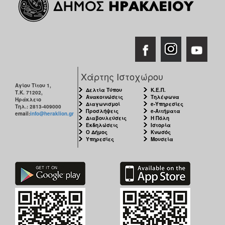
Χάρτης Ιστοχώρου
Αγίου Τίτου 1,
Δελτία Τύπου
Κ.Ε.Π.
Τ.Κ. 71202,
Ανακοινώσεις
Τηλέφωνα
Ηράκλειο
Διαγωνισμοί
e-Υπηρεσίες
Τηλ.: 2813-409000
Προσλήψεις
e-Αιτήματα
email:
info@heraklion.gr
Διαβουλεύσεις
Η Πόλη
Εκδηλώσεις
Ιστορία
Ο Δήμος
Κνωσός
Υπηρεσίες
Μουσεία