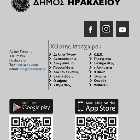
Χάρτης Ιστοχώρου
Αγίου Τίτου 1,
Δελτία Τύπου
Κ.Ε.Π.
Τ.Κ. 71202,
Ανακοινώσεις
Τηλέφωνα
Ηράκλειο
Διαγωνισμοί
e-Υπηρεσίες
Τηλ.: 2813-409000
Προσλήψεις
e-Αιτήματα
email:
info@heraklion.gr
Διαβουλεύσεις
Η Πόλη
Εκδηλώσεις
Ιστορία
Ο Δήμος
Κνωσός
Υπηρεσίες
Μουσεία