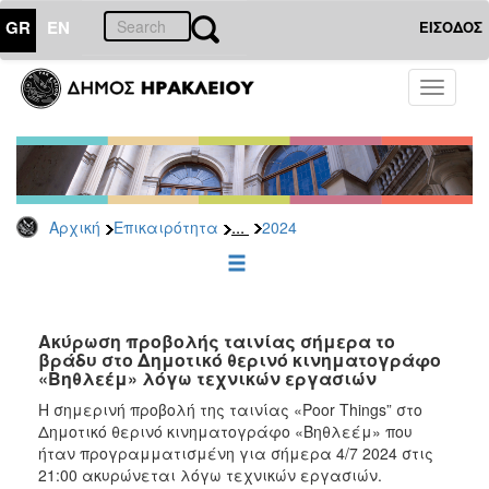
GR
EN
ΕΙΣΟΔΟΣ
ΕΠΙΚΑΙΡΟΤΗΤΑ
Toggle
navigati
Δελτία
Τύπου
Αρχείο
2026
...
Αρχική
Επικαιρότητα
2024
2025
2024
2023
2022
Ακύρωση προβολής ταινίας σήμερα το
βράδυ στο Δημοτικό θερινό κινηματογράφο
2021
«Βηθλεέμ» λόγω τεχνικών εργασιών
2020
Η σημερινή προβολή της ταινίας «Poor Things” στο
Δημοτικό θερινό κινηματογράφο «Βηθλεέμ» που
2019
ήταν προγραμματισμένη για σήμερα 4/7 2024 στις
2018
21:00 ακυρώνεται λόγω τεχνικών εργασιών.