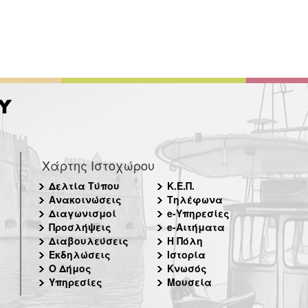
Χάρτης Ιστοχώρου
Δελτία Τύπου
Κ.Ε.Π.
Ανακοινώσεις
Τηλέφωνα
Διαγωνισμοί
e-Υπηρεσίες
Προσλήψεις
e-Αιτήματα
Διαβουλεύσεις
Η Πόλη
Εκδηλώσεις
Ιστορία
Ο Δήμος
Κνωσός
Υπηρεσίες
Μουσεία