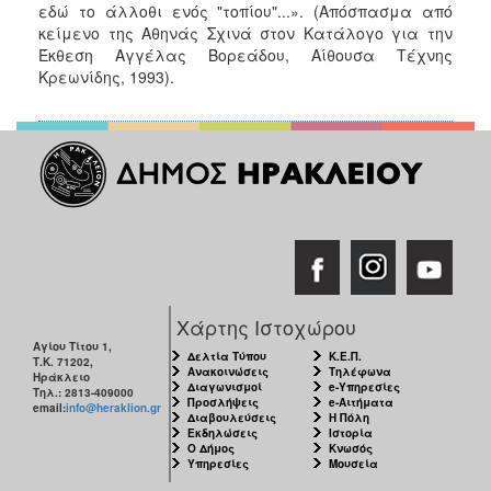
εδώ το άλλοθι ενός "τοπίου"...». (Απόσπασμα από
κείμενο της Αθηνάς Σχινά στον Κατάλογο για την
Έκθεση Αγγέλας Βορεάδου, Αίθουσα Τέχνης
Κρεωνίδης, 1993).
Χάρτης Ιστοχώρου
Αγίου Τίτου 1,
Δελτία Τύπου
Κ.Ε.Π.
Τ.Κ. 71202,
Ανακοινώσεις
Τηλέφωνα
Ηράκλειο
Διαγωνισμοί
e-Υπηρεσίες
Τηλ.: 2813-409000
Προσλήψεις
e-Αιτήματα
email:
info@heraklion.gr
Διαβουλεύσεις
Η Πόλη
Εκδηλώσεις
Ιστορία
Ο Δήμος
Κνωσός
Υπηρεσίες
Μουσεία