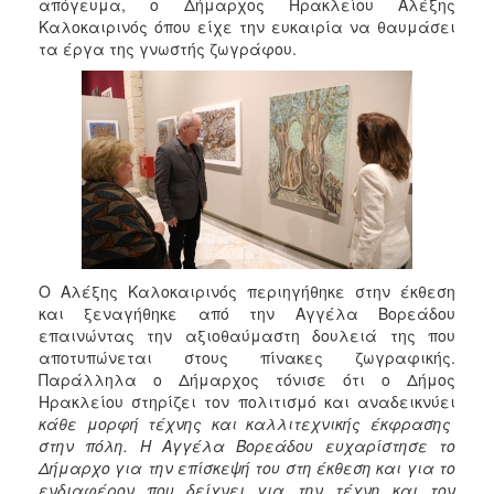
απόγευμα, ο Δήμαρχος Ηρακλείου Αλέξης
2017
Καλοκαιρινός όπου είχε την ευκαιρία να θαυμάσει
2016
τα έργα της γνωστής ζωγράφου.
2015
2013
2012
2011
2010
2006
Ο Αλέξης Καλοκαιρινός περιηγήθηκε στην έκθεση
και ξεναγήθηκε από την Αγγέλα Βορεάδου
επαινώντας την αξιοθαύμαστη δουλειά της που
ΔΗΜΟΤΗΣ
αποτυπώνεται στους πίνακες ζωγραφικής.
Παράλληλα ο Δήμαρχος τόνισε ότι ο Δήμος
Ηρακλείου στηρίζει τον πολιτισμό και αναδεικνύει
ΕΠΙΣΚΕΠΤΗΣ
κάθε μορφή τέχνης και καλλιτεχνικής έκφρασης
στην πόλη. Η Αγγέλα Βορεάδου ευχαρίστησε το
ΗΡΑΚΛΕΙΟ
Δήμαρχο για την επίσκεψή του στη έκθεση και για το
ΓΙΑ...
ενδιαφέρον που δείχνει για την τέχνη και τον