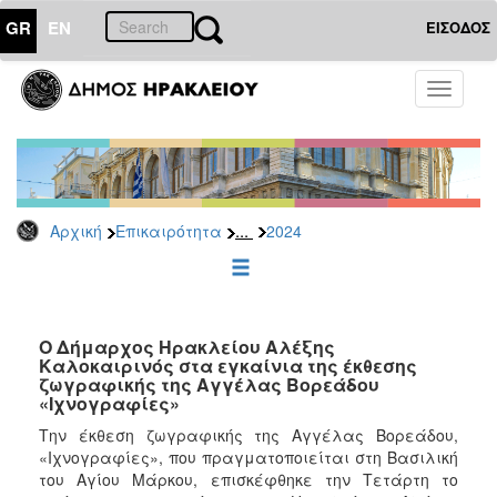
GR
EN
ΕΙΣΟΔΟΣ
ΕΠΙΚΑΙΡΟΤΗΤΑ
Toggle
navigati
Δελτία
Τύπου
Αρχείο
2026
...
Αρχική
Επικαιρότητα
2024
2025
2024
2023
2022
Ο Δήμαρχος Ηρακλείου Αλέξης
Καλοκαιρινός στα εγκαίνια της έκθεσης
2021
ζωγραφικής της Αγγέλας Βορεάδου
«Ιχνογραφίες»
2020
Την έκθεση ζωγραφικής της Αγγέλας Βορεάδου,
2019
«Ιχνογραφίες», που πραγματοποιείται στη Βασιλική
2018
του Αγίου Μάρκου, επισκέφθηκε την Τετάρτη το