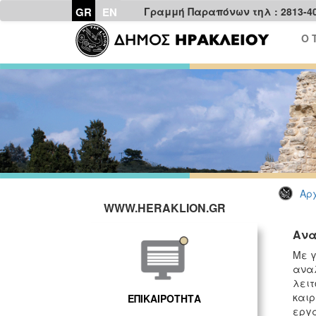
GR
EN
Γραμμή Παραπόνων τηλ : 2813-4
Ο 
Αρχ
WWW.HERAKLION.GR
Ανα
Με γ
αναλ
λειτ
καιρ
ΕΠΙΚΑΙΡΟΤΗΤΑ
εργα