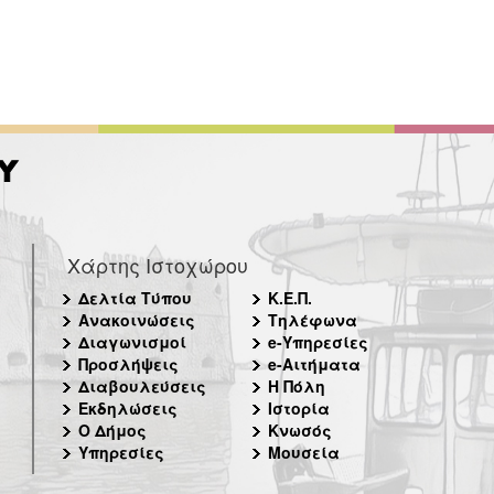
Χάρτης Ιστοχώρου
Δελτία Τύπου
Κ.Ε.Π.
Ανακοινώσεις
Τηλέφωνα
Διαγωνισμοί
e-Υπηρεσίες
Προσλήψεις
e-Αιτήματα
Διαβουλεύσεις
Η Πόλη
Εκδηλώσεις
Ιστορία
Ο Δήμος
Κνωσός
Υπηρεσίες
Μουσεία