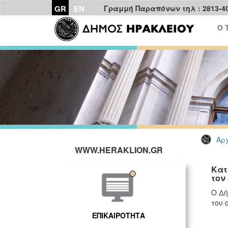
GR
EN
Γραμμή Παραπόνων τηλ : 2813-4
Ο 
Αρχ
WWW.HERAKLION.GR
Κατ
τον
Ο Δή
του 
ΕΠΙΚΑΙΡΟΤΗΤΑ