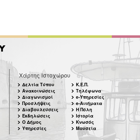
Χάρτης Ιστοχώρου
Δελτία Τύπου
Κ.Ε.Π.
Ανακοινώσεις
Τηλέφωνα
Διαγωνισμοί
e-Υπηρεσίες
Προσλήψεις
e-Αιτήματα
Διαβουλεύσεις
Η Πόλη
Εκδηλώσεις
Ιστορία
Ο Δήμος
Κνωσός
Υπηρεσίες
Μουσεία