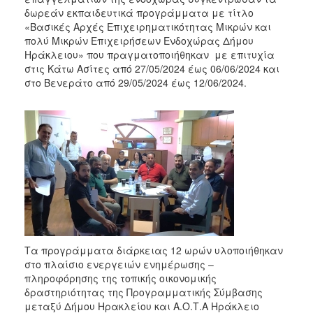
2017
δωρεάν εκπαιδευτικά προγράμματα με τίτλο
«Βασικές Αρχές Επιχειρηματικότητας Μικρών και
2016
πολύ Μικρών Επιχειρήσεων Ενδοχώρας Δήμου
2015
Ηράκλειου» που πραγματοποιήθηκαν με επιτυχία
στις Κάτω Ασίτες από 27/05/2024 έως 06/06/2024 και
2013
στο Βενεράτο από 29/05/2024 έως 12/06/2024.
2012
2011
2010
2006
ΔΗΜΟΤΗΣ
Τα προγράμματα διάρκειας 12 ωρών υλοποιήθηκαν
ΕΠΙΣΚΕΠΤΗΣ
στο πλαίσιο ενεργειών ενημέρωσης –
πληροφόρησης της τοπικής οικονομικής
ΗΡΑΚΛΕΙΟ
δραστηριότητας της Προγραμματικής Σύμβασης
ΓΙΑ...
μεταξύ Δήμου Ηρακλείου και Α.Ο.Τ.Α Ηράκλειο