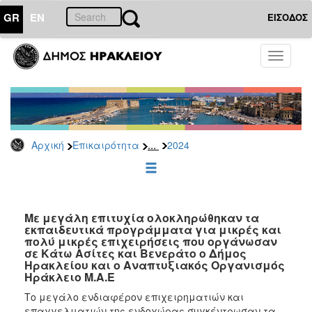
GR
EN
ΕΙΣΟΔΟΣ
ΕΠΙΚΑΙΡΟΤΗΤΑ
Toggle
navigati
Δελτία
Τύπου
Αρχείο
2026
...
Αρχική
Επικαιρότητα
2024
2025
2024
2023
2022
Με μεγάλη επιτυχία ολοκληρώθηκαν τα
εκπαιδευτικά προγράμματα για μικρές και
2021
πολύ μικρές επιχειρήσεις που οργάνωσαν
σε Κάτω Ασίτες και Βενεράτο ο Δήμος
2020
Ηρακλείου και ο Αναπτυξιακός Οργανισμός
Ηράκλειο Μ.Α.Ε
2019
Το μεγάλο ενδιαφέρον επιχειρηματιών και
2018
επαγγελματιών της ενδοχώρας συγκέντρωσαν τα