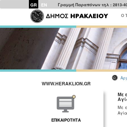
GR
EN
Γραμμή Παραπόνων τηλ : 2813-4
Ο 
Αρχ
WWW.HERAKLION.GR
Με 
Αγί
Με ε
Αγία
ΕΠΙΚΑΙΡΟΤΗΤΑ