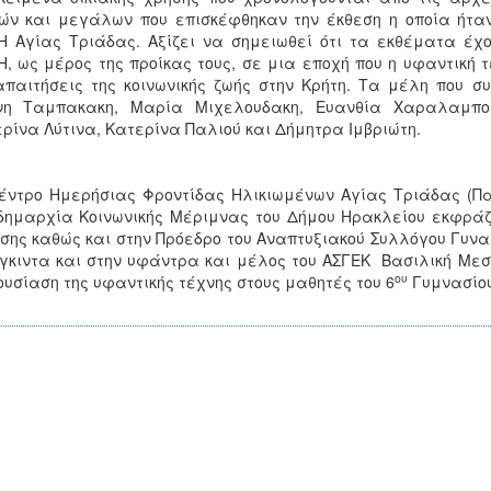
ών και μεγάλων που επισκέφθηκαν την έκθεση η οποία ήτα
 Αγίας Τριάδας. Αξίζει να σημειωθεί ότι τα εκθέματα έχο
, ως μέρος της προίκας τους, σε μια εποχή που η υφαντική τ
απαιτήσεις της κοινωνικής ζωής στην Κρήτη. Τα μέλη που 
νη Ταμπακακη, Μαρία Μιχελουδακη, Ευανθία Χαραλαμπου
ρίνα Λύτινα, Κατερίνα Παλιού και Δήμητρα Ιμβριώτη.
έντρο Ημερήσιας Φροντίδας Ηλικιωμένων Αγίας Τριάδας (Πα
δημαρχία Κοινωνικής Μέριμνας του Δήμου Ηρακλείου εκφράζε
σης καθώς και στην Πρόεδρο του Αναπτυξιακού Συλλόγου Γυνα
κιντα και στην υφάντρα και μέλος του ΑΣΓΕΚ Βασιλική Μεσσ
ου
υσίαση της υφαντικής τέχνης στους μαθητές του 6
Γυμνασίου