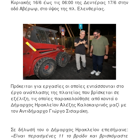
Κυριακής 16/6 έως τις 06:00 της Δευτέρας 17/6 στην
2017
οδό Αβέρωφ, στο ύψος της πλ. Ελευθερίας.
2016
2015
2013
2012
2011
2010
2006
Πρόκειται για εργασίες οι οποίες εντάσσονται στο
έργο ανάπλασης της πλατείας που βρίσκεται σε
εξέλιξη, τις οποίες παρακολούθησε από κοντά ο
ΔΗΜΟΤΗΣ
Δήμαρχος Ηρακλείου Αλέξης Καλοκαιρινός μαζί με
τον Αντιδήμαρχο Γιώργο Σισαμάκη.
ΕΠΙΣΚΕΠΤΗΣ
ΗΡΑΚΛΕΙΟ
Σε δήλωσή του ο Δήμαρχος Ηρακλείου επεσήμανε:
ΓΙΑ...
«Είναι περασμένες 11 το βράδυ και βρισκόμαστε