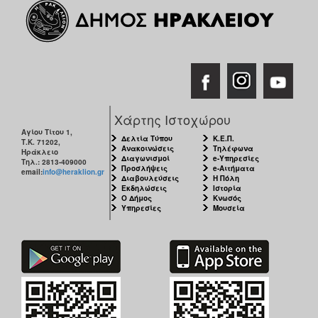
Χάρτης Ιστοχώρου
Αγίου Τίτου 1,
Δελτία Τύπου
Κ.Ε.Π.
Τ.Κ. 71202,
Ανακοινώσεις
Τηλέφωνα
Ηράκλειο
Διαγωνισμοί
e-Υπηρεσίες
Τηλ.: 2813-409000
Προσλήψεις
e-Αιτήματα
email:
info@heraklion.gr
Διαβουλεύσεις
Η Πόλη
Εκδηλώσεις
Ιστορία
Ο Δήμος
Κνωσός
Υπηρεσίες
Μουσεία