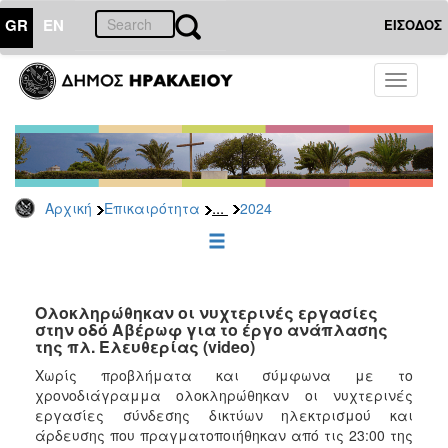
GR
EN
ΕΙΣΟΔΟΣ
ΕΠΙΚΑΙΡΟΤΗΤΑ
Toggle
navigati
Δελτία
Τύπου
Αρχείο
2026
...
Αρχική
Επικαιρότητα
2024
2025
2024
2023
2022
Ολοκληρώθηκαν οι νυχτερινές εργασίες
στην οδό Αβέρωφ για το έργο ανάπλασης
2021
της πλ. Ελευθερίας (video)
2020
Χωρίς προβλήματα και σύμφωνα με το
χρονοδιάγραμμα ολοκληρώθηκαν οι νυχτερινές
2019
εργασίες σύνδεσης δικτύων ηλεκτρισμού και
2018
άρδευσης που πραγματοποιήθηκαν από τις 23:00 της