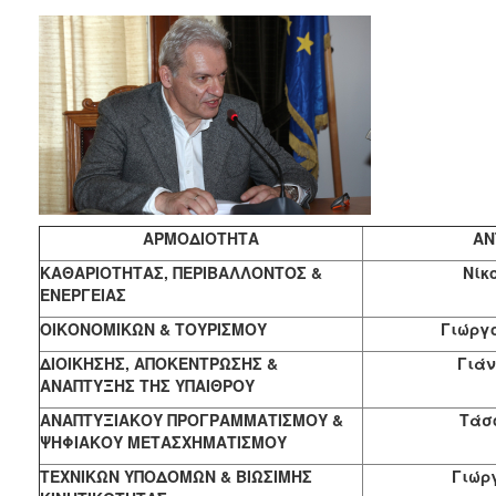
2017
2016
2015
2013
2012
2011
2010
ΑΡΜΟΔΙΟΤΗΤΑ
ΑΝ
2006
ΚΑΘΑΡΙΟΤΗΤΑΣ, ΠΕΡΙΒΑΛΛΟΝΤΟΣ &
Νίκ
ΕΝΕΡΓΕΙΑΣ
ΟΙΚΟΝΟΜΙΚΩΝ & ΤΟΥΡΙΣΜΟΥ
Γιώργ
ΔΗΜΟΤΗΣ
ΔΙΟΙΚΗΣΗΣ, ΑΠΟΚΕΝΤΡΩΣΗΣ &
Γιά
ΑΝΑΠΤΥΞΗΣ ΤΗΣ ΥΠΑΙΘΡΟΥ
ΕΠΙΣΚΕΠΤΗΣ
ΑΝΑΠΤΥΞΙΑΚΟΥ ΠΡΟΓΡΑΜΜΑΤΙΣΜΟΥ &
Τάσ
ΨΗΦΙΑΚΟΥ ΜΕΤΑΣΧΗΜΑΤΙΣΜΟΥ
ΗΡΑΚΛΕΙΟ
ΓΙΑ...
ΤΕΧΝΙΚΩΝ ΥΠΟΔΟΜΩΝ & ΒΙΩΣΙΜΗΣ
Γιώρ