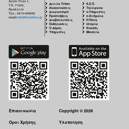
Αγίου Τίτου 1,
Δελτία Τύπου
Κ.Ε.Π.
Τ.Κ. 71202,
Ανακοινώσεις
Τηλέφωνα
Ηράκλειο
Διαγωνισμοί
e-Υπηρεσίες
Τηλ.: 2813-409000
Προσλήψεις
e-Αιτήματα
email:
info@heraklion.gr
Διαβουλεύσεις
Η Πόλη
Εκδηλώσεις
Ιστορία
Ο Δήμος
Κνωσός
Υπηρεσίες
Μουσεία
Επικοινωνία
Copyright © 2026
Όροι Χρήσης
Υλοποίηση