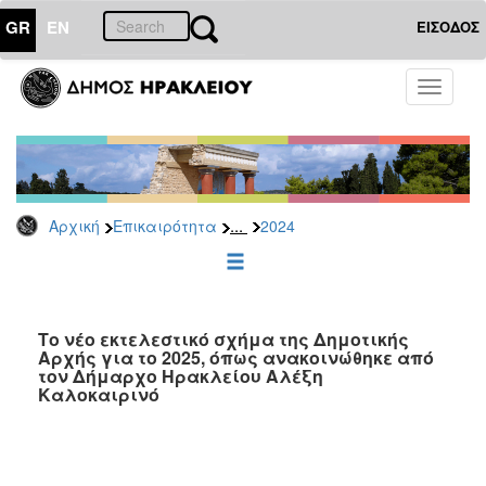
GR
EN
ΕΙΣΟΔΟΣ
ΕΠΙΚΑΙΡΟΤΗΤΑ
Toggle
navigati
Δελτία
Τύπου
Αρχείο
2026
...
Αρχική
Επικαιρότητα
2024
2025
2024
2023
2022
Tο νέο εκτελεστικό σχήμα της Δημοτικής
Αρχής για το 2025, όπως ανακοινώθηκε από
2021
τον Δήμαρχο Ηρακλείου Αλέξη
Καλοκαιρινό
2020
2019
2018