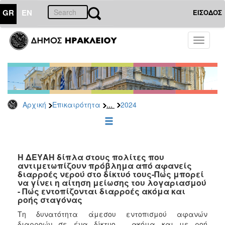
GR
EN
ΕΙΣΟΔΟΣ
ΕΠΙΚΑΙΡΟΤΗΤΑ
Toggle
navigati
Δελτία
Τύπου
Αρχείο
2026
...
Αρχική
Επικαιρότητα
2024
2025
2024
2023
2022
Η ΔΕΥΑΗ δίπλα στους πολίτες που
αντιμετωπίζουν πρόβλημα από αφανείς
2021
διαρροές νερού στο δίκτυό τους-Πώς μπορεί
να γίνει η αίτηση μείωσης του λογαριασμού
2020
- Πώς εντοπίζονται διαρροές ακόμα και
ροής σταγόνας
2019
Τη δυνατότητα άμεσου εντοπισμού αφανών
2018
διαρροών σε ένα δίκτυο – ακόμα και με ροή