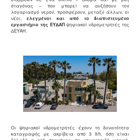
2017
σταγόνας – που μπορεί να αυξήσουν τον
λογαριασμό νερού, προσφέρουν, μεταξύ άλλων, οι
2016
νέοι,
ελεγμένοι και από το διαπιστευμένο
2015
εργαστήριο της ΕΥΔΑΠ
ψηφιακοί υδρομετρητές της
ΔΕΥΑΗ.
2013
2012
2011
2010
2006
ΔΗΜΟΤΗΣ
ΕΠΙΣΚΕΠΤΗΣ
Οι ψηφιακοί υδρομετρητές έχουν τη δυνατότητα
ΗΡΑΚΛΕΙΟ
ΓΙΑ...
καταγραφής με ακρίβεια από 3 lt/h, όση είναι
δηλαδή η ροή σταγόνας σε νηματοειδή μορφή.