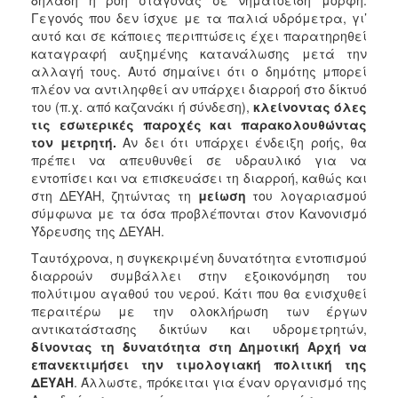
Γεγονός που δεν ίσχυε με τα παλιά υδρόμετρα, γι’
αυτό και σε κάποιες περιπτώσεις έχει παρατηρηθεί
καταγραφή αυξημένης κατανάλωσης μετά την
αλλαγή τους. Αυτό σημαίνει ότι ο δημότης μπορεί
πλέον να αντιληφθεί αν υπάρχει διαρροή στο δίκτυό
του (π.χ. από καζανάκι ή σύνδεση),
κλείνοντας όλες
τις εσωτερικές παροχές και παρακολουθώντας
τον μετρητή.
Αν δει ότι υπάρχει ένδειξη ροής, θα
πρέπει να απευθυνθεί σε υδραυλικό για να
εντοπίσει και να επισκευάσει τη διαρροή, καθώς και
στη ΔΕΥΑΗ, ζητώντας τη
μείωση
του λογαριασμού
σύμφωνα με τα όσα προβλέπονται στον Κανονισμό
Ύδρευσης της ΔΕΥΑΗ.
Ταυτόχρονα, η συγκεκριμένη δυνατότητα εντοπισμού
διαρροών συμβάλλει στην εξοικονόμηση του
πολύτιμου αγαθού του νερού. Κάτι που θα ενισχυθεί
περαιτέρω με την ολοκλήρωση των έργων
αντικατάστασης δικτύων και υδρομετρητών,
δίνοντας τη δυνατότητα στη Δημοτική Αρχή να
επανεκτιμήσει την τιμολογιακή πολιτική της
ΔΕΥΑΗ
. Άλλωστε, πρόκειται για έναν οργανισμό της