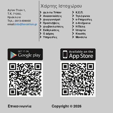
Χάρτης Ιστοχώρου
Αγίου Τίτου 1,
Δελτία Τύπου
Κ.Ε.Π.
Τ.Κ. 71202,
Ανακοινώσεις
Τηλέφωνα
Ηράκλειο
Διαγωνισμοί
e-Υπηρεσίες
Τηλ.: 2813-409000
Προσλήψεις
e-Αιτήματα
email:
info@heraklion.gr
Διαβουλεύσεις
Η Πόλη
Εκδηλώσεις
Ιστορία
Ο Δήμος
Κνωσός
Υπηρεσίες
Μουσεία
Επικοινωνία
Copyright © 2026