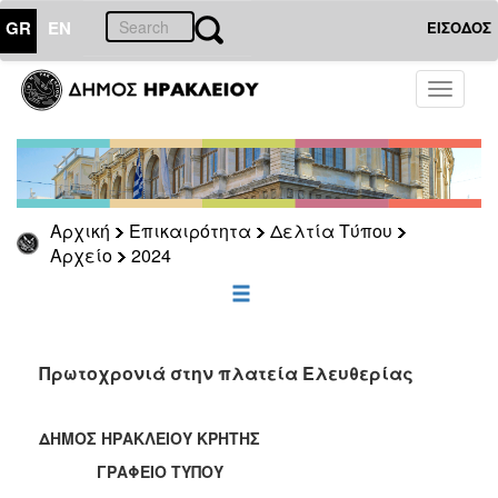
GR
EN
ΕΙΣΟΔΟΣ
ΕΠΙΚΑΙΡΟΤΗΤΑ
Toggle
navigati
Δελτία
Τύπου
Αρχείο
2026
Αρχική
Επικαιρότητα
Δελτία Τύπου
2025
Αρχείο
2024
2024
2023
2022
Πρωτοχρονιά στην πλατεία Ελευθερίας
2021
2020
ΔΗΜΟΣ ΗΡΑΚΛΕΙΟΥ ΚΡΗΤΗΣ
2019
ΓΡΑΦΕΙΟ ΤΥΠΟΥ
2018