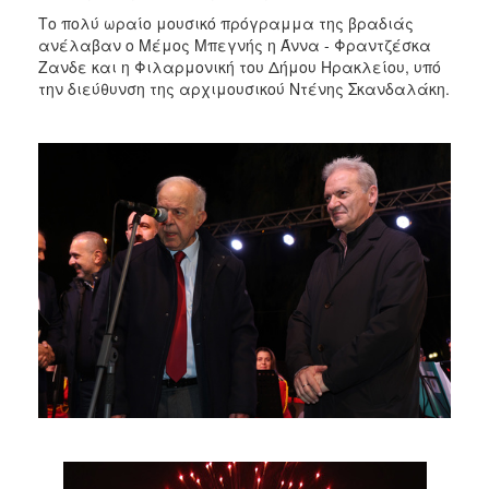
Το πολύ ωραίο μουσικό πρόγραμμα της βραδιάς
ανέλαβαν ο Μέμος Μπεγνής η Άννα - Φραντζέσκα
Ζανδε και η Φιλαρμονική του Δήμου Ηρακλείου, υπό
την διεύθυνση της αρχιμουσικού Ντένης Σκανδαλάκη.