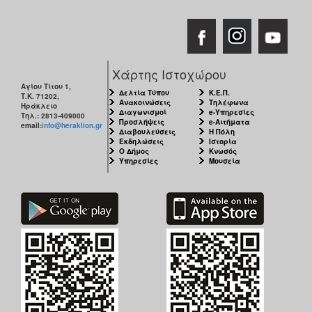
Χάρτης Ιστοχώρου
Αγίου Τίτου 1,
Δελτία Τύπου
Κ.Ε.Π.
Τ.Κ. 71202,
Ανακοινώσεις
Τηλέφωνα
Ηράκλειο
Διαγωνισμοί
e-Υπηρεσίες
Τηλ.: 2813-409000
Προσλήψεις
e-Αιτήματα
email:
info@heraklion.gr
Διαβουλεύσεις
Η Πόλη
Εκδηλώσεις
Ιστορία
Ο Δήμος
Κνωσός
Υπηρεσίες
Μουσεία