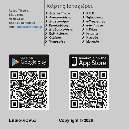
Χάρτης Ιστοχώρου
Αγίου Τίτου 1,
Δελτία Τύπου
Κ.Ε.Π.
Τ.Κ. 71202,
Ανακοινώσεις
Τηλέφωνα
Ηράκλειο
Διαγωνισμοί
e-Υπηρεσίες
Τηλ.: 2813-409000
Προσλήψεις
e-Αιτήματα
email:
info@heraklion.gr
Διαβουλεύσεις
Η Πόλη
Εκδηλώσεις
Ιστορία
Ο Δήμος
Κνωσός
Υπηρεσίες
Μουσεία
Επικοινωνία
Copyright © 2026