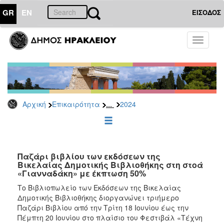
GR
EN
ΕΙΣΟΔΟΣ
ΕΠΙΚΑΙΡΟΤΗΤΑ
Toggle
navigati
Δελτία
Τύπου
Αρχείο
2026
...
Αρχική
Επικαιρότητα
2024
2025
2024
2023
2022
Παζάρι βιβλίου των εκδόσεων της
Βικελαίας Δημοτικής Βιβλιοθήκης στη στοά
2021
«Γιανναδάκη» με έκπτωση 50%
2020
Το Βιβλιοπωλείο των Εκδόσεων της Βικελαίας
Δημοτικής Βιβλιοθήκης διοργανώνει τριήμερο
2019
Παζάρι Βιβλίου από την Τρίτη 18 Ιουνίου έως την
2018
Πέμπτη 20 Ιουνίου στο πλαίσιο του Φεστιβάλ «Τέχνη