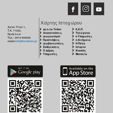
Χάρτης Ιστοχώρου
Αγίου Τίτου 1,
Δελτία Τύπου
Κ.Ε.Π.
Τ.Κ. 71202,
Ανακοινώσεις
Τηλέφωνα
Ηράκλειο
Διαγωνισμοί
e-Υπηρεσίες
Τηλ.: 2813-409000
Προσλήψεις
e-Αιτήματα
email:
info@heraklion.gr
Διαβουλεύσεις
Η Πόλη
Εκδηλώσεις
Ιστορία
Ο Δήμος
Κνωσός
Υπηρεσίες
Μουσεία