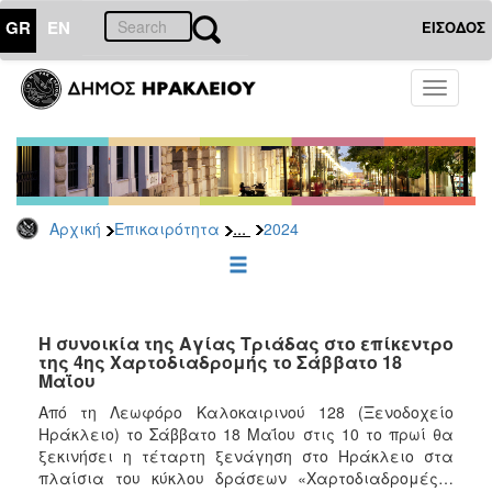
GR
EN
ΕΙΣΟΔΟΣ
ΕΠΙΚΑΙΡΟΤΗΤΑ
Toggle
navigati
Δελτία
Τύπου
Αρχείο
2026
...
Αρχική
Επικαιρότητα
2024
2025
2024
2023
2022
Η συνοικία της Αγίας Τριάδας στο επίκεντρο
της 4ης Χαρτοδιαδρομής το Σάββατο 18
2021
Μαΐου
2020
Από τη Λεωφόρο Καλοκαιρινού 128 (Ξενοδοχείο
Ηράκλειο) το Σάββατο 18 Μαΐου στις 10 το πρωί θα
2019
ξεκινήσει η τέταρτη ξενάγηση στο Ηράκλειο στα
2018
πλαίσια του κύκλου δράσεων «Χαρτοδιαδρομές…