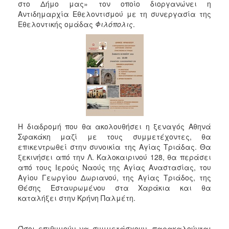
στο Δήμο μας» τον οποίο διοργανώνει η
2017
Αντιδημαρχία Εθελοντισμού με τη συνεργασία της
2016
Εθελοντικής ομάδας
Φιλόπολις
.
2015
2013
2012
2011
2010
2006
Η διαδρομή που θα ακολουθήσει η ξεναγός Αθηνά
Σφακάκη μαζί με τους συμμετέχοντες, θα
επικεντρωθεί στην συνοικία της Αγίας Τριάδας. Θα
ξεκινήσει από την Λ. Καλοκαιρινού 128, θα περάσει
ΔΗΜΟΤΗΣ
από τους Ιερούς Ναούς της Αγίας Αναστασίας, του
Αγίου Γεωργίου Δωριανού, της Αγίας Τριάδος, της
ΕΠΙΣΚΕΠΤΗΣ
Θέσης Εσταυρωμένου στα Χαράκια και θα
καταλήξει στην Κρήνη Παλμέτη.
ΗΡΑΚΛΕΙΟ
ΓΙΑ...
Όσοι επιθυμούν να συμμετάσχουν, παρακαλούνται