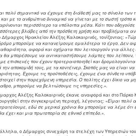
αι πολύ σημαντικό να έχουμε στη διάθεσή μας το σύνολο των 
 και με το ανθρώπινο δυναμικό να γίνεται με το σωστή τρόπο
αρύνονται περισσότερο τα υπόλοιπα μέσα. Κάτι που οδηγούσ
σσότερες βλάβες από την πρόσθετη χρήση και προβλήματα α
ο Δήμαρχος Ηρακλείου Αλέξης Καλοκαιρινός, τονίζοντας:
«Τώρ
δρόμο μπορούμε να κατανείμουμε ομαλότερα το έργο. Δεν α
καθαριότητα, αφορά και οχήματα που λειτουργούν για άλλες
α θα μπορέσουμε να αντικαταστήσουμε λάμπες που λείπουν, τ
με επισκευές που έχουν προτεραιοποιηθεί και δρομολογούντα
 την αποκομιδή τους, με τα κοντέινερ. Σκοπός μας να είναι ν
ριότητας. Έχουμε τις προϋποθέσεις, έχουμε ένα σύνθετο υπόβ
στοιχεί στην παρεχόμενη υπηρεσία. Ο πολίτης έχει δίκιο να μ
αθρο, μπορούμε να βελτιώσουμε τις υπηρεσίες.».
μαρχος Αλέξης Καλοκαιρινός έκανε αναφορά και στο Πάρκο Κ
ουργηθεί στην συγκεκριμένη περιοχή, λέγοντας:
«Είμαι πολύ α
τρατεύουμε, εδώ σε μερικά χρόνια θα μπορούμε να λέμε ότι ε
θα έχει και μια πρωτοπορία σε εθνικό επίπεδο.».
λληλα, ο Δήμαρχος συνεχάρη τα στελέχη των Υπηρεσιών του