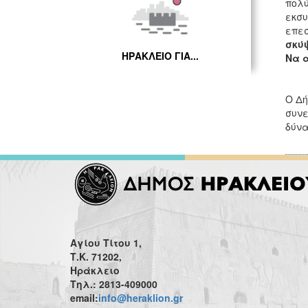
πολύ
εκσυ
επε
σκύψ
ΗΡΑΚΛΕΙΟ ΓΙΑ...
Να 
Ο Δή
συνε
δύνα
Αγίου Τίτου 1,
Τ.Κ. 71202,
Ηράκλειο
Τηλ.: 2813-409000
email:
info@heraklion.gr