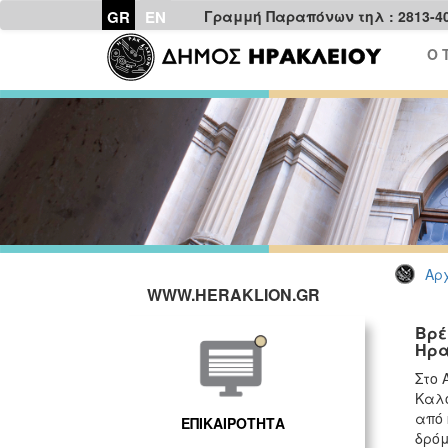
GR
EN
Γραμμή Παραπόνων τηλ : 2813-4
Ο 
Αρχ
WWW.HERAKLION.GR
Βρέ
Ηρα
Στο 
Καλο
από 
ΕΠΙΚΑΙΡΟΤΗΤΑ
δρόμ