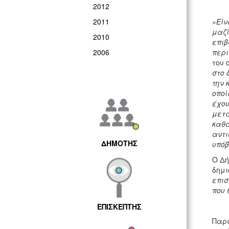
2012
2011
«Είν
μαζί
2010
επιβ
2006
περι
του 
στο 
την 
οποί
έχου
μετά
καθα
αντι
ΔΗΜΟΤΗΣ
υπόβ
Ο Δή
δημι
επισ
που 
ΕΠΙΣΚΕΠΤΗΣ
Παρά