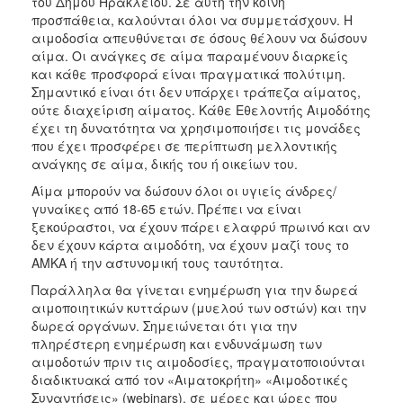
του Δήμου Ηρακλείου. Σε αυτή την κοινή
προσπάθεια, καλούνται όλοι να συμμετάσχουν. Η
αιμοδοσία απευθύνεται σε όσους θέλουν να δώσουν
αίμα. Οι ανάγκες σε αίμα παραμένουν διαρκείς
και κάθε προσφορά είναι πραγματικά πολύτιμη.
Σημαντικό είναι ότι δεν υπάρχει τράπεζα αίματος,
ούτε διαχείριση αίματος. Κάθε Εθελοντής Αιμοδότης
έχει τη δυνατότητα να χρησιμοποιήσει τις μονάδες
που έχει προσφέρει σε περίπτωση μελλοντικής
ανάγκης σε αίμα, δικής του ή οικείων του.
Αίμα μπορούν να δώσουν όλοι οι υγιείς άνδρες/
γυναίκες από 18-65 ετών. Πρέπει να είναι
ξεκούραστοι, να έχουν πάρει ελαφρύ πρωινό και αν
δεν έχουν κάρτα αιμοδότη, να έχουν μαζί τους το
ΑΜΚΑ ή την αστυνομική τους ταυτότητα.
Παράλληλα θα γίνεται ενημέρωση για την δωρεά
αιμοποιητικών κυττάρων (μυελού των οστών) και την
δωρεά οργάνων. Σημειώνεται ότι για την
πληρέστερη ενημέρωση και ενδυνάμωση των
αιμοδοτών πριν τις αιμοδοσίες, πραγματοποιούνται
διαδικτυακά από τον «Αιματοκρήτη» «Αιμοδοτικές
Συναντήσεις» (webinars), σε μέρες και ώρες που