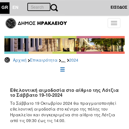
GR
EN
ΕΙΣΟΔΟΣ
ΕΠΙΚΑΙΡΟΤΗΤΑ
Toggle
navigati
Δελτία
Τύπου
Αρχείο
2026
...
Αρχική
Επικαιρότητα
2024
2025
2024
2023
2022
Εθελοντική αιμοδοσία στο αίθριο της Λότζια
το Σάββατο 19-10-2024
2021
Το Σάββατο 19 Οκτωβρίου 2024 θα πραγματοποιηθεί
2020
εθελοντική αιμοδοσία στο κέντρο της πόλης του
Ηρακλείου και συγκεκριμένα στο αίθριο της Λότζια
2019
από τις 09:30 έως τις 14:00.
2018