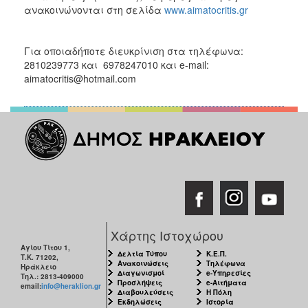
ανακοινώνονται στη σελίδα
www.aimatocritis.gr
Για οποιαδήποτε διευκρίνιση στα τηλέφωνα:
2810239773 και 6978247010 και e-mail:
aimatocritis@hotmail.com
Χάρτης Ιστοχώρου
Αγίου Τίτου 1,
Δελτία Τύπου
Κ.Ε.Π.
Τ.Κ. 71202,
Ανακοινώσεις
Τηλέφωνα
Ηράκλειο
Διαγωνισμοί
e-Υπηρεσίες
Τηλ.: 2813-409000
Προσλήψεις
e-Αιτήματα
email:
info@heraklion.gr
Διαβουλεύσεις
Η Πόλη
Εκδηλώσεις
Ιστορία