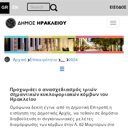
GR
EN
ΕΙΣΟΔΟΣ
ΕΠΙΚΑΙΡΟΤΗΤΑ
Toggle
navigati
Δελτία
Τύπου
Αρχείο
2026
...
Αρχική
Επικαιρότητα
2024
2025
2024
2023
2022
Προχωράει ο ανασχεδιασμός τριών
σημαντικών κυκλοφοριακών κόμβων του
2021
Ηρακλείου
2020
Ομόφωνα δεκτή έγινε από τη Δημοτική Επιτροπή η
εισήγηση της Δημοτικής Αρχής, να τεθούν σε δημόσια
2019
διαβούλευση οι συγκοινωνιακές μελέτες
2018
διαμόρφωσης των κόμβων στην Λ. 62 Μαρτύρων στο