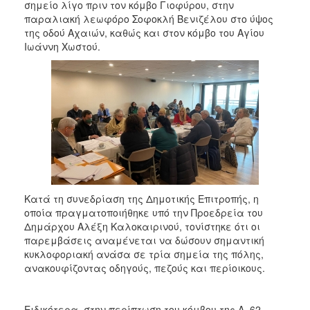
σημείο λίγο πριν τον κόμβο Γιοφύρου, στην
2017
παραλιακή λεωφόρο Σοφοκλή Βενιζέλου στο ύψος
2016
της οδού Αχαιών, καθώς και στον κόμβο του Αγίου
Ιωάννη Χωστού.
2015
2013
2012
2011
2010
2006
Κατά τη συνεδρίαση της Δημοτικής Επιτροπής, η
οποία πραγματοποιήθηκε υπό την Προεδρεία του
ΔΗΜΟΤΗΣ
Δημάρχου Αλέξη Καλοκαιρινού, τονίστηκε ότι οι
παρεμβάσεις αναμένεται να δώσουν σημαντική
ΕΠΙΣΚΕΠΤΗΣ
κυκλοφοριακή ανάσα σε τρία σημεία της πόλης,
ανακουφίζοντας οδηγούς, πεζούς και περίοικους.
ΗΡΑΚΛΕΙΟ
ΓΙΑ...
Ειδικότερα, στην περίπτωση του κόμβου της Λ. 62