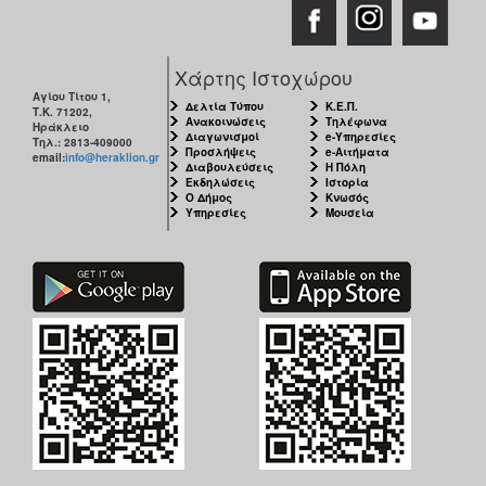
Χάρτης Ιστοχώρου
Αγίου Τίτου 1,
Δελτία Τύπου
Κ.Ε.Π.
Τ.Κ. 71202,
Ανακοινώσεις
Τηλέφωνα
Ηράκλειο
Διαγωνισμοί
e-Υπηρεσίες
Τηλ.: 2813-409000
Προσλήψεις
e-Αιτήματα
email:
info@heraklion.gr
Διαβουλεύσεις
Η Πόλη
Εκδηλώσεις
Ιστορία
Ο Δήμος
Κνωσός
Υπηρεσίες
Μουσεία