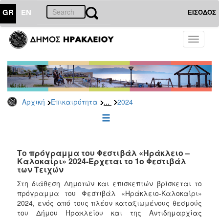
GR
EN
ΕΙΣΟΔΟΣ
ΕΠΙΚΑΙΡΟΤΗΤΑ
Toggle
navigati
Δελτία
Τύπου
Αρχείο
2026
...
Αρχική
Επικαιρότητα
2024
2025
2024
2023
2022
Το πρόγραμμα του Φεστιβάλ «Ηράκλειο –
Καλοκαίρι» 2024-Έρχεται το 1ο Φεστιβάλ
2021
των Τειχών
2020
Στη διάθεση Δημοτών και επισκεπτών βρίσκεται το
πρόγραμμα του Φεστιβάλ «Ηράκλειο-Καλοκαίρι»
2019
2024, ενός από τους πλέον καταξιωμένους θεσμούς
2018
του Δήμου Ηρακλείου και της Αντιδημαρχίας