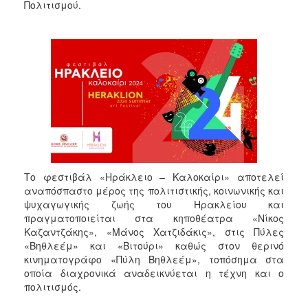
Πολιτισμού.
2017
2016
2015
2013
2012
2011
2010
2006
Το φεστιβάλ «Ηράκλειο – Καλοκαίρι» αποτελεί
αναπόσπαστο μέρος της πολιτιστικής, κοινωνικής και
ψυχαγωγικής ζωής του Ηρακλείου και
πραγματοποιείται στα κηποθέατρα «Νίκος
ΔΗΜΟΤΗΣ
Καζαντζάκης», «Μάνος Χατζιδάκις», στις Πύλες
«Βηθλεέμ» και «Βιτούρι» καθώς στον θερινό
ΕΠΙΣΚΕΠΤΗΣ
κινηματογράφο «Πύλη Βηθλεέμ», τοπόσημα στα
οποία διαχρονικά αναδεικνύεται η τέχνη και ο
ΗΡΑΚΛΕΙΟ
πολιτισμός.
ΓΙΑ...