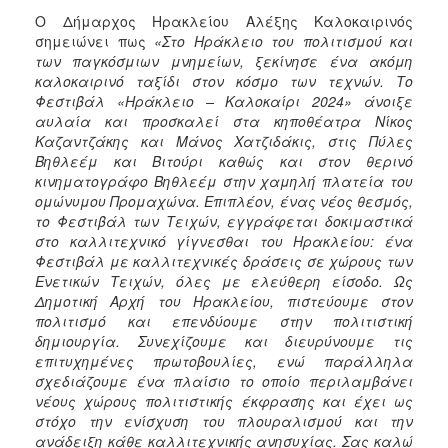
Ο Δήμαρχος Ηρακλείου Αλέξης Καλοκαιρινός
σημειώνει πως
«Στο Ηράκλειο του πολιτισμού και
των παγκόσμιων μνημείων, ξεκίνησε ένα ακόμη
καλοκαιρινό ταξίδι στον κόσμο των τεχνών. Το
Φεστιβάλ «Ηράκλειο – Καλοκαίρι 2024» άνοιξε
αυλαία και προσκαλεί στα κηποθέατρα Νίκος
Καζαντζάκης και Μάνος Χατζιδάκις, στις Πύλες
Βηθλεέμ και Βιτούρι καθώς και στον θερινό
κινηματογράφο Βηθλεέμ στην χαμηλή πλατεία του
ομώνυμου Προμαχώνα. Επιπλέον, ένας νέος θεσμός,
το Φεστιβάλ των Τειχών, εγγράφεται δοκιμαστικά
στο καλλιτεχνικό γίγνεσθαι του Ηρακλείου: ένα
Φεστιβάλ με καλλιτεχνικές δράσεις σε χώρους των
Ενετικών Τειχών, όλες με ελεύθερη είσοδο. Ως
Δημοτική Αρχή του Ηρακλείου, πιστεύουμε στον
πολιτισμό και επενδύουμε στην πολιτιστική
δημιουργία. Συνεχίζουμε και διευρύνουμε τις
επιτυχημένες πρωτοβουλίες, ενώ παράλληλα
σχεδιάζουμε ένα πλαίσιο το οποίο περιλαμβάνει
νέους χώρους πολιτιστικής έκφρασης και έχει ως
στόχο την ενίσχυση του πλουραλισμού και την
ανάδειξη κάθε καλλιτεχνικής ανησυχίας. Σας καλώ