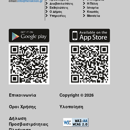
email:
info@heraklion.gr
Διαβουλεύσεις
Η Πόλη
Εκδηλώσεις
Ιστορία
Ο Δήμος
Κνωσός
Υπηρεσίες
Μουσεία
Επικοινωνία
Copyright © 2026
Όροι Χρήσης
Υλοποίηση
Δήλωση
Προσβασιμότητας
Πλοήγηση