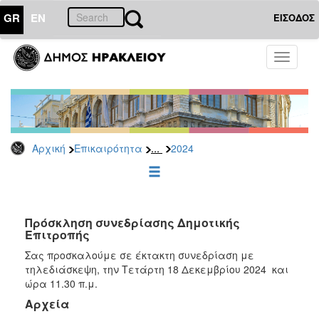
GR
EN
ΕΙΣΟΔΟΣ
ΕΠΙΚΑΙΡΟΤΗΤΑ
Toggle
navigati
Δελτία
Τύπου
Αρχείο
2026
...
Αρχική
Επικαιρότητα
2024
2025
2024
2023
2022
Πρόσκληση συνεδρίασης Δημοτικής
Επιτροπής
2021
Σας προσκαλούμε σε έκτακτη συνεδρίαση με
2020
τηλεδιάσκεψη, την Τετάρτη 18 Δεκεμβρίου 2024 και
ώρα 11.30 π.μ.
2019
Αρχεία
2018