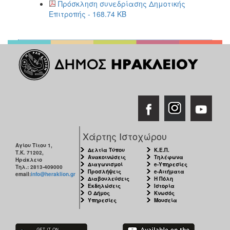
Πρόσκληση συνεδρίασης Δημοτικής
2017
Επιτροπής - 168.74 KB
2016
2015
2013
2012
2011
2010
2006
Χάρτης Ιστοχώρου
Αγίου Τίτου 1,
Δελτία Τύπου
Κ.Ε.Π.
Τ.Κ. 71202,
Ανακοινώσεις
Τηλέφωνα
Ηράκλειο
ΔΗΜΟΤΗΣ
Διαγωνισμοί
e-Υπηρεσίες
Τηλ.: 2813-409000
Προσλήψεις
e-Αιτήματα
email:
info@heraklion.gr
Διαβουλεύσεις
Η Πόλη
Εκδηλώσεις
Ιστορία
ΕΠΙΣΚΕΠΤΗΣ
Ο Δήμος
Κνωσός
Υπηρεσίες
Μουσεία
ΗΡΑΚΛΕΙΟ
ΓΙΑ...