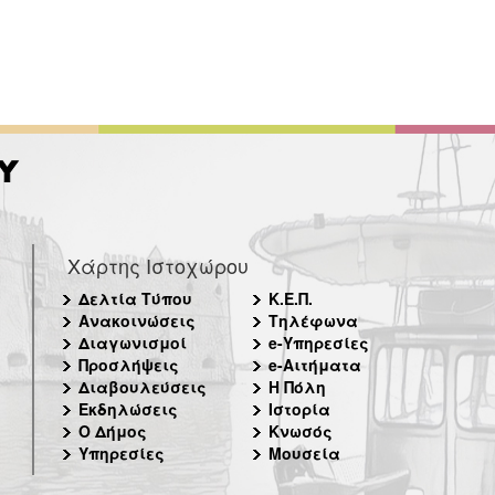
Χάρτης Ιστοχώρου
Δελτία Τύπου
Κ.Ε.Π.
Ανακοινώσεις
Τηλέφωνα
Διαγωνισμοί
e-Υπηρεσίες
Προσλήψεις
e-Αιτήματα
Διαβουλεύσεις
Η Πόλη
Εκδηλώσεις
Ιστορία
Ο Δήμος
Κνωσός
Υπηρεσίες
Μουσεία