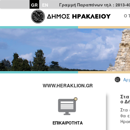
GR
EN
Γραμμή Παραπόνων τηλ : 2813-4
Ο 
Αρχ
WWW.HERAKLION.GR
Στα
ο Δ
Στα 
θα ε
Ηρακ
ΕΠΙΚΑΙΡΟΤΗΤΑ