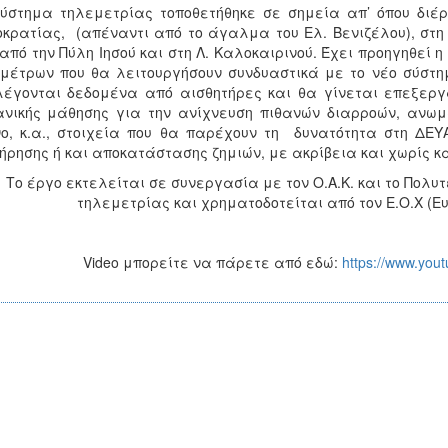
ύστημα τηλεμετρίας τοποθετήθηκε σε σημεία απ’ όπου διέρχ
κρατίας, (απέναντι από το άγαλμα του Ελ. Βενιζέλου), στη Λ
από την Πύλη Ιησού και στη Λ. Καλοκαιρινού. Έχει προηγηθεί 
μέτρων που θα λειτουργήσουν συνδυαστικά με το νέο σύστη
έγονται δεδομένα από αισθητήρες και θα γίνεται επεξερ
νικής μάθησης για την ανίχνευση πιθανών διαρροών, ανωμ
ο, κ.α., στοιχεία που θα παρέχουν τη δυνατότητα στη Δ
ήρησης ή και αποκατάστασης ζημιών, με ακρίβεια και χωρίς κ
Το έργο εκτελείται σε συνεργασία με τον Ο.Α.Κ. και το Πολυ
τηλεμετρίας και χρηματοδοτείται από τον Ε.Ο.Χ (Ε
Video μπορείτε να πάρετε από εδώ:
https://www.yo